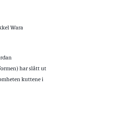
ikkel Wara
ordan
formen) har slått ut
ksomheten kuttene i