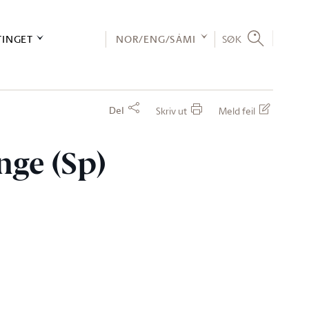
TINGET
NOR/ENG/SÁMI
SØK
Del
Skriv ut
Meld feil
nge (Sp)