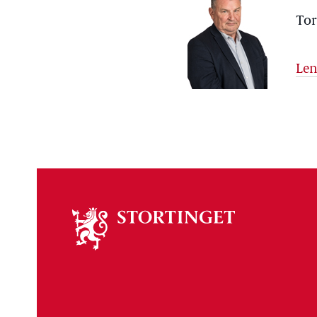
Tor
Len
Om
stortinget