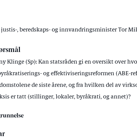
v justis-, beredskaps- og innvandringsminister Tor M
ørsmål
ny Klinge (Sp): Kan statsråden gi en oversikt over hv
yråkratiserings- og effektiviseringsreformen (ABE-re
 domstolene de siste årene, og fra hvilken del av vir
ksis er tatt (stillinger, lokaler, byråkrati, og annet)?
runnelse
ar