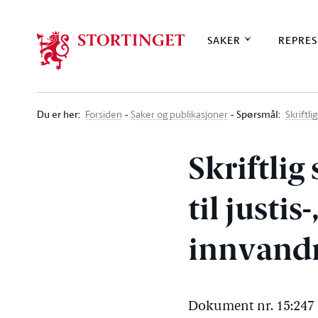
Stortinget.no
SAKER
REPRES
Du er her
:
Spørsmål:
Forsiden
Saker og publikasjoner
Skriftl
Skriftlig
til justi
innvandr
Dokument nr. 15:247 