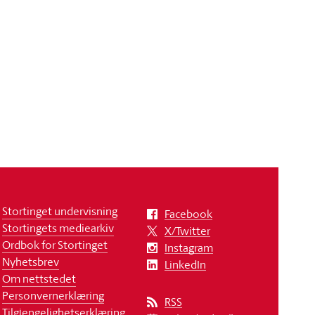
Stortinget undervisning
Facebook
Stortingets mediearkiv
X/Twitter
Ordbok for Stortinget
Instagram
Nyhetsbrev
LinkedIn
Om nettstedet
Personvernerklæring
RSS
Tilgjengelighetserklæring