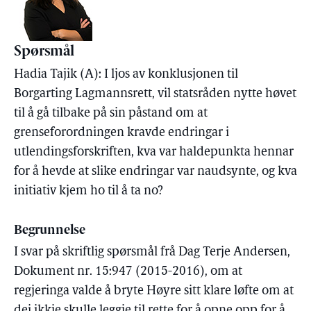
Spørsmål
Hadia Tajik (A): I ljos av konklusjonen til
Borgarting Lagmannsrett, vil statsråden nytte høvet
til å gå tilbake på sin påstand om at
grenseforordningen kravde endringar i
utlendingsforskriften, kva var haldepunkta hennar
for å hevde at slike endringar var naudsynte, og kva
initiativ kjem ho til å ta no?
Begrunnelse
I svar på skriftlig spørsmål frå Dag Terje Andersen,
Dokument nr. 15:947 (2015-2016), om at
regjeringa valde å bryte Høyre sitt klare løfte om at
dei ikkje skulle leggje til rette for å opne opp for å