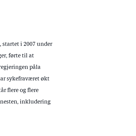
 startet i 2007 under
, førte til at
regjeringen påla
ar sykefraværet økt
r flere og flere
jenesten, inkludering