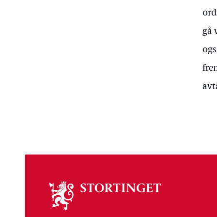
ord
gå 
ogs
fre
avt
Om
stortinget