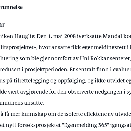
runnelse
ar
iken Hauglie: Den 1. mai 2008 iverksatte Mandal 
llitsprosjektet», hvor ansatte fikk egenmeldingsrett i i
luering som ble gjennomført av Uni Rokkansenteret, 
 redusert i prosjektperioden. Et sentralt funn i evalue
us på tilrettelegging og oppfølging, og ikke utvidet 
de vært avgjørende for den observerte nedgangen i s
mmunens ansatte.
 å få mer kunnskap om de isolerte effektene av utvid
 et nytt forsøksprosjektet "Egenmelding 365" igangsatt 