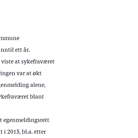
kommune
nntil ett år.
viste at sykefraværet
ringen var at økt
egenmelding alene,
ykefraværet blant
et egenmeldingsrett
i 2013, bl.a. etter