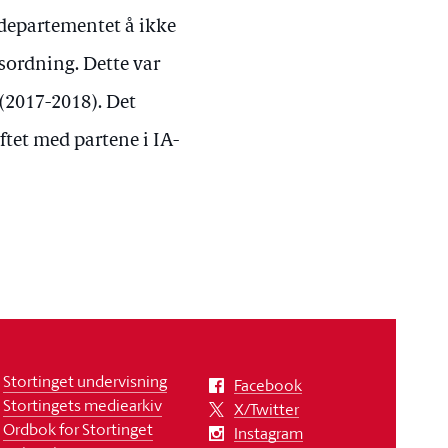
t departementet å ikke
sordning. Dette var
 (2017-2018). Det
tet med partene i IA-
Stortinget undervisning
Facebook
Stortingets mediearkiv
X/Twitter
Ordbok for Stortinget
Instagram