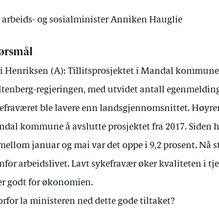
v arbeids- og sosialminister Anniken Hauglie
ørsmål
i Henriksen (A): Tillitsprosjektet i Mandal kommune,
ltenberg-regjeringen, med utvidet antall egenmeldinger
efraværet ble lavere enn landsgjennomsnittet. Høyre
dal kommune å avslutte prosjektet fra 2017. Siden h
mellom januar og mai var det oppe i 9,2 prosent. Nå stå
nfor arbeidslivet. Lavt sykefravær øker kvaliteten i t
er godt for økonomien.
rfor la ministeren ned dette gode tiltaket?