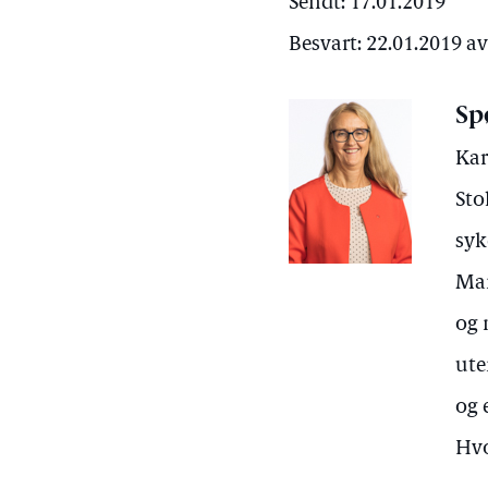
Sendt: 17.01.2019
Besvart: 22.01.2019 a
Sp
Kar
Sto
syk
Man
og 
ute
og 
Hvo