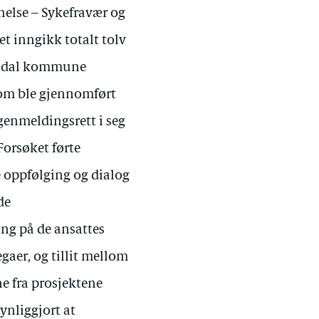
helse – Sykefravær og
et inngikk totalt tolv
Mandal kommune
som ble gjennomført
genmeldingsrett i seg
Forsøket førte
re oppfølging og dialog
de
ng på de ansattes
gaer, og tillit mellom
ne fra prosjektene
ynliggjort at