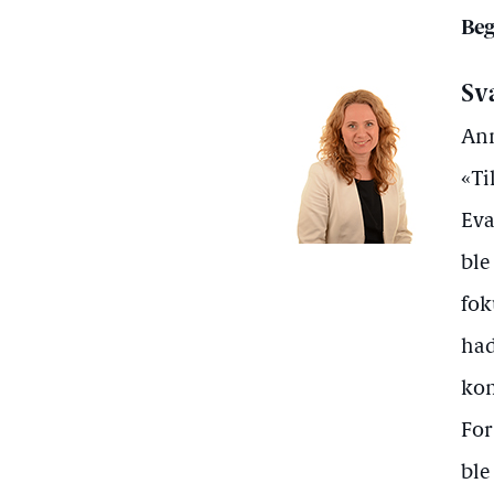
Beg
Sv
Ann
«Ti
Eva
ble
fok
had
ko
For
ble