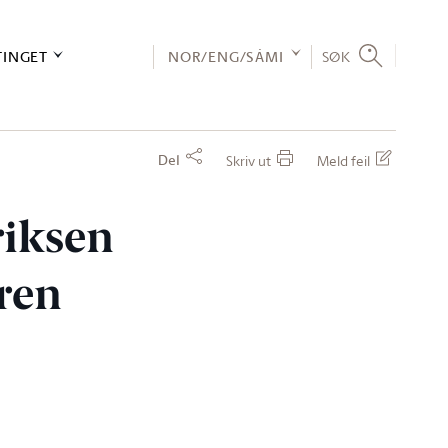
TINGET
NOR/ENG/SÁMI
SØK
Del
Skriv ut
Meld feil
riksen
eren