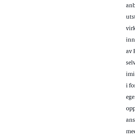
anb
uts
vir
inn
av 
sel
imi
i f
ege
opp
ans
med