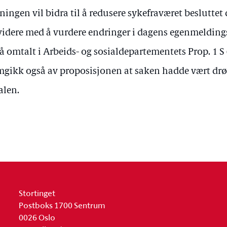
ningen vil bidra til å redusere sykefraværet beslutte
videre med å vurdere endringer i dagens egenmelding
å omtalt i Arbeids- og sosialdepartementets Prop. 1 S
mgikk også av proposisjonen at saken hadde vært drøf
alen.
Stortinget
Postboks 1700 Sentrum
0026 Oslo