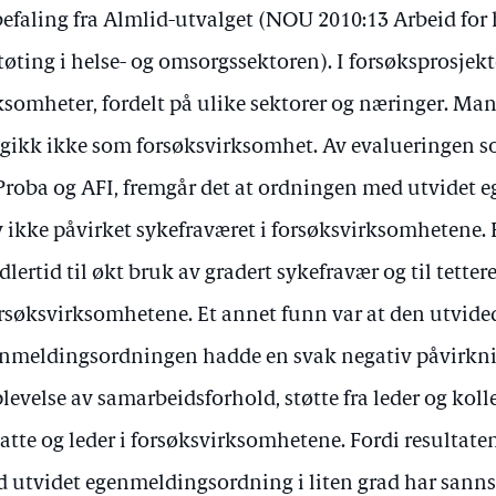
efaling fra Almlid-utvalget (NOU 2010:13 Arbeid for 
tøting i helse- og omsorgssektoren). I forsøksprosjekt
ksomheter, fordelt på ulike sektorer og næringer. 
gikk ikke som forsøksvirksomhet. Av evalueringen 
Proba og AFI, fremgår det at ordningen med utvidet e
v ikke påvirket sykefraværet i forsøksvirksomhetene. 
dlertid til økt bruk av gradert sykefravær og til tette
orsøksvirksomhetene. Et annet funn var at den utvide
nmeldingsordningen hadde en svak negativ påvirkni
levelse av samarbeidsforhold, støtte fra leder og kolle
atte og leder i forsøksvirksomhetene. Fordi resultate
 utvidet egenmeldingsordning i liten grad har sanns