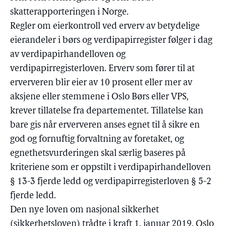
skatterapporteringen i Norge.
Regler om eierkontroll ved erverv av betydelige
eierandeler i børs og verdipapirregister følger i dag
av verdipapirhandelloven og
verdipapirregisterloven. Erverv som fører til at
erververen blir eier av 10 prosent eller mer av
aksjene eller stemmene i Oslo Børs eller VPS,
krever tillatelse fra departementet. Tillatelse kan
bare gis når erververen anses egnet til å sikre en
god og fornuftig forvaltning av foretaket, og
egnethetsvurderingen skal særlig baseres på
kriteriene som er oppstilt i verdipapirhandelloven
§ 13-3 fjerde ledd og verdipapirregisterloven § 5-2
fjerde ledd.
Den nye loven om nasjonal sikkerhet
(sikkerhetsloven) trådte i kraft 1. januar 2019. Oslo