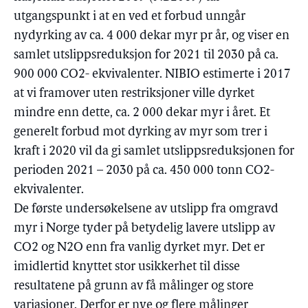
utgangspunkt i at en ved et forbud unngår
nydyrking av ca. 4 000 dekar myr pr år, og viser en
samlet utslippsreduksjon for 2021 til 2030 på ca.
900 000 CO2- ekvivalenter. NIBIO estimerte i 2017
at vi framover uten restriksjoner ville dyrket
mindre enn dette, ca. 2 000 dekar myr i året. Et
generelt forbud mot dyrking av myr som trer i
kraft i 2020 vil da gi samlet utslippsreduksjonen for
perioden 2021 – 2030 på ca. 450 000 tonn CO2-
ekvivalenter.
De første undersøkelsene av utslipp fra omgravd
myr i Norge tyder på betydelig lavere utslipp av
CO2 og N2O enn fra vanlig dyrket myr. Det er
imidlertid knyttet stor usikkerhet til disse
resultatene på grunn av få målinger og store
variasjoner. Derfor er nye og flere målinger