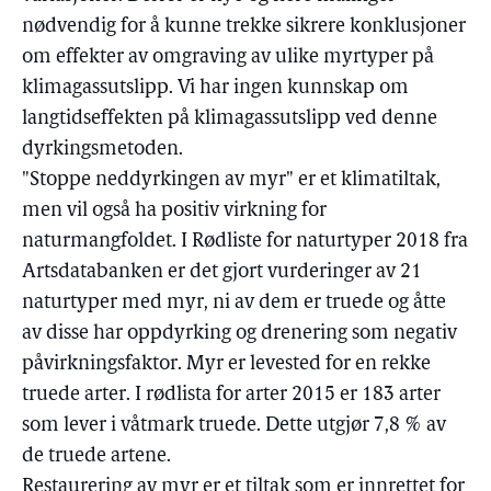
nødvendig for å kunne trekke sikrere konklusjoner
om effekter av omgraving av ulike myrtyper på
klimagassutslipp. Vi har ingen kunnskap om
langtidseffekten på klimagassutslipp ved denne
dyrkingsmetoden.
"Stoppe neddyrkingen av myr" er et klimatiltak,
men vil også ha positiv virkning for
naturmangfoldet. I Rødliste for naturtyper 2018 fra
Artsdatabanken er det gjort vurderinger av 21
naturtyper med myr, ni av dem er truede og åtte
av disse har oppdyrking og drenering som negativ
påvirkningsfaktor. Myr er levested for en rekke
truede arter. I rødlista for arter 2015 er 183 arter
som lever i våtmark truede. Dette utgjør 7,8 % av
de truede artene.
Restaurering av myr er et tiltak som er innrettet for