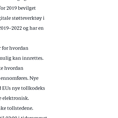
 for 2019 bevilget
itale støtteverktøy i
 2019–2022 og har en
r for hvordan
mulig kan innrettes.
rke hvordan
gjennomføres. Nye
d EUs nye tollkodeks
e elektronisk.
ke tollstedene.