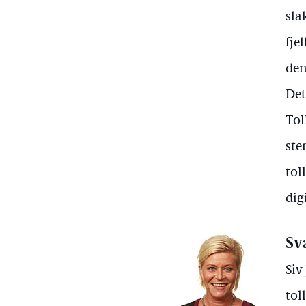
sla
fje
den
Det
Tol
ste
tol
dig
Sv
Siv
tol