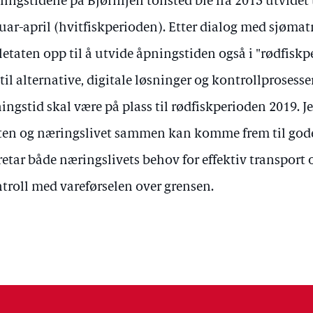
ingstidene på Bjørnfjell tollsted ble fra 2013 utvidet 
uar-april (hvitfiskperioden). Etter dialog med sjøma
letaten opp til å utvide åpningstiden også i "rødfisk
til alternative, digitale løsninger og kontrollprosesser
ingstid skal være på plass til rødfiskperioden 2019. Jeg
ten og næringslivet sammen kan komme frem til god
retar både næringslivets behov for effektiv transport
troll med vareførselen over grensen.