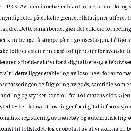
en 1959. Avtalen innebærer blant annet at norske og 
lmyndigheter på enkelte grensetollstasjoner utfører to
randre. Dette samarbeidet gjør det enklere for næring
et kun trenger å stoppe på én grensestasjon. På Bjørnf
ske tolltjenestemenn også tolltjenester for svenske 
letaten arbeider aktivt for å digitalisere og effektivise
tralt i dette ligger etablering av løsninger for automa
nsepasseringen og frigjøring av gods, samtidig som en 
andling og styrket kontroll fra Tolletatens side. Gje
lsted testes det nå ut løsninger for digital informasj
omatisk registrering av kjøretøy og automatisk frigj
omst til tollstedet. Jeg er opptatt av at vi skal ha en 