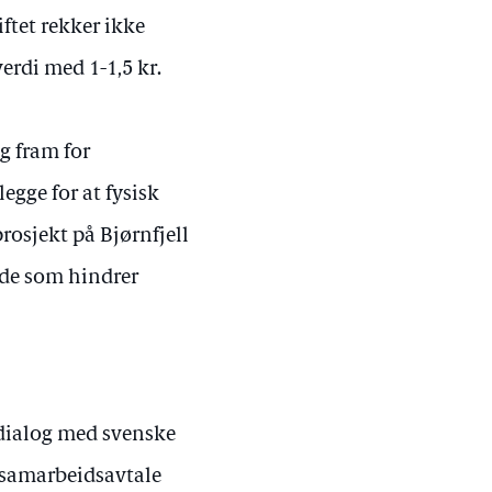
ftet rekker ikke
verdi med 1-1,5 kr.
eg fram for
egge for at fysisk
rosjekt på Bjørnfjell
side som hindrer
 dialog med svenske
lsamarbeidsavtale