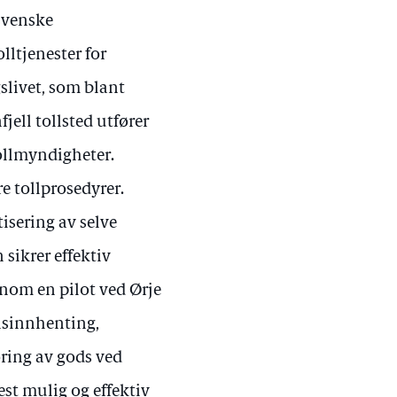
svenske
lltjenester for
slivet, som blant
jell tollsted utfører
tollmyndigheter.
re tollprosedyrer.
tisering av selve
sikrer effektiv
nnom en pilot ved Ørje
onsinnhenting,
øring av gods ved
best mulig og effektiv