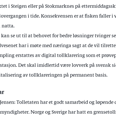
ktet i Steigen eller på Stokmarknes på ettermiddagsski
llovergangen i tide. Konsekvensen er at fisken faller i 
 natta.
 kan se ut til at behovet for bedre løsninger tvinger s
lvesenet har i møte med næringa sagt at de vil tilrettel
mpling erstattes av digital tollklarering som et prøvep
lstasjon. Det skal imidlertid være lovverk på svensk 
italisering av tollklareringen på permanent basis.
ar
 Jensen: Tolletaten har et godt samarbeid og løpende
lmyndigheter. Norge og Sverige har hatt en grensetol