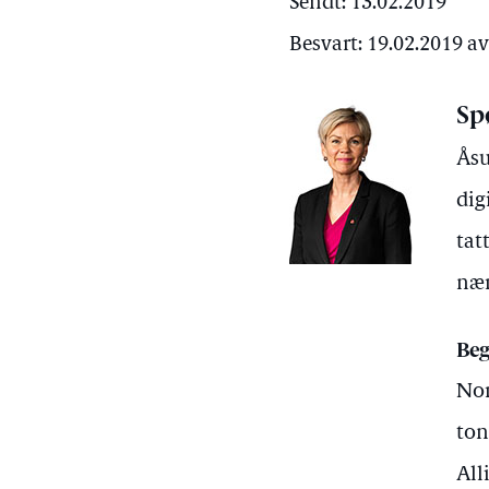
Sendt: 13.02.2019
Besvart: 19.02.2019 a
Sp
Åsu
dig
tat
nær
Beg
Nor
ton
All