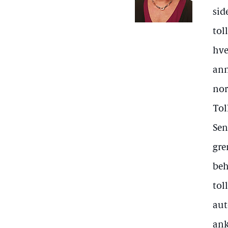
sid
tol
hve
ann
nor
Tol
Sen
gre
beh
tol
aut
ank