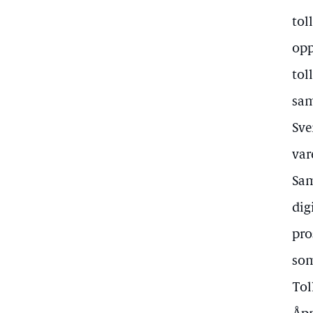
tol
opp
tol
sam
Sve
var
Sam
dig
pro
som
Tol