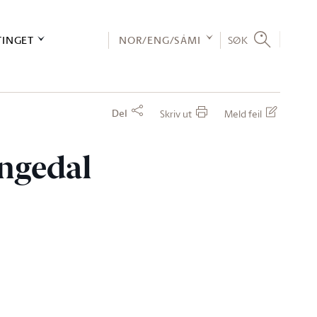
TINGET
NOR/ENG/SÁMI
SØK
Del
Skriv ut
Meld feil
yngedal