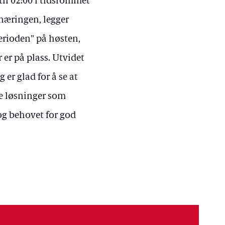
til 02:00 i tidsrommet
tnæringen, legger
perioden" på høsten,
 er på plass. Utvidet
 er glad for å se at
e løsninger som
 og behovet for god