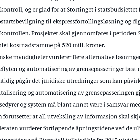
lkontroll, og er glad for at Stortinget i statsbudsjettet
startsbevilgning til ekspressfortollingsløsning og dig
lkontrollen. Prosjektet skal gjennomføres i perioden
let kostnadsramme på 520 mill. kroner.
nske myndigheter vurderer flere alternative løsninge
eflyten og automatisering av grensepasseringer best 
tidig pågår det juridiske utredninger som kan påvi
italisering og automatisering av grensepasseringen 
sedyrer og system må blant annet være i samsvar me
 forutsetter at all utveksling av informasjon skal skj
letaten vurderer fortløpende åpningstidene ved de uli