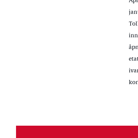
Åpn
jan
Tol
inn
åpn
eta
iva
kon