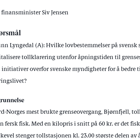
v finansminister Siv Jensen
ørsmål
nn Lyngedal (A): Hvilke lovbestemmelser på svensk sid
italisere tollklarering utenfor åpningstiden til grense
t initiativer overfor svenske myndigheter for å bedre t
ingslivet?
runnelse
d-Norges mest brukte grenseovergang, Bjørnfjell, tol
n fersk fisk. Med en kilopris i snitt på 60 kr. er det fis
ikevel stenger tollstasjonen kl. 23.00 største delen av 