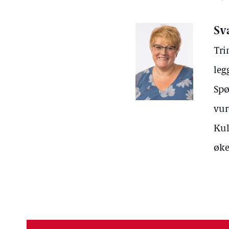
Sv
Tri
leg
Spø
vur
Kul
øke