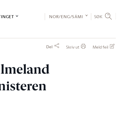
TINGET
NOR/ENG/SÁMI
SØK
Del
Skriv ut
Meld feil
 Almeland
inisteren