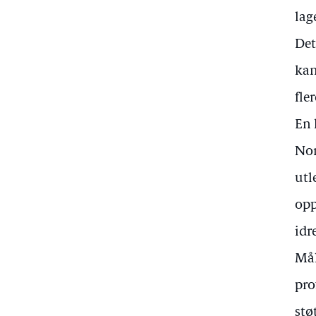
lag
Det
kan
fle
En 
Nor
utl
opp
idr
Mål
pro
stø