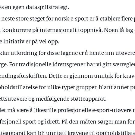
es en egen dataspillstrategi.
 neste store steget for norsk e-sport er å etablere fler
 konkurrere på internasjonalt toppnivå. Noen få lag e
re initiativ er på vei opp.
klar utfordring for disse lagene er å hente inn utøvere
ge. For tradisjonelle idrettsgrener har vi gitt særregler
endingsforskriften. Dette er gjennom unntak for krav
holdstillatelse for ulike typer grupper, blant annet p
ettsutøvere og medfølgende støtteapparat.
et må være å likestille profesjonelle e-sport-utøvere
fesjonell sport og idrett. På den måten sørger man for 
tteapparat kan bli unntatt kravene til oppholdstillate