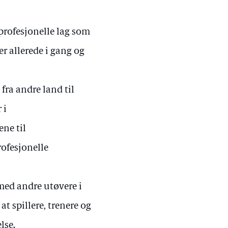
e profesjonelle lag som
r allerede i gang og
 fra andre land til
 i
ene til
rofesjonelle
 med andre utøvere i
at spillere, trenere og
lse.