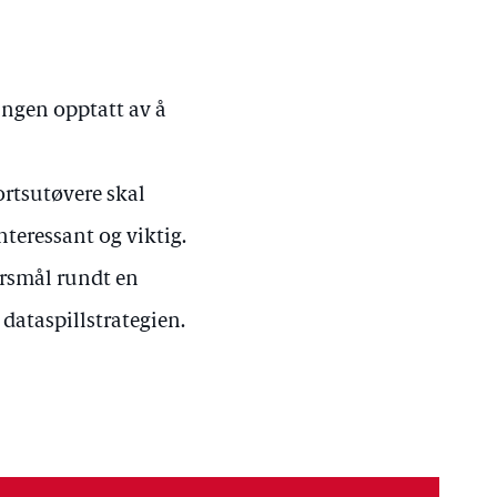
ingen opptatt av å
rtsutøvere skal
teressant og viktig.
ørsmål rundt en
dataspillstrategien.