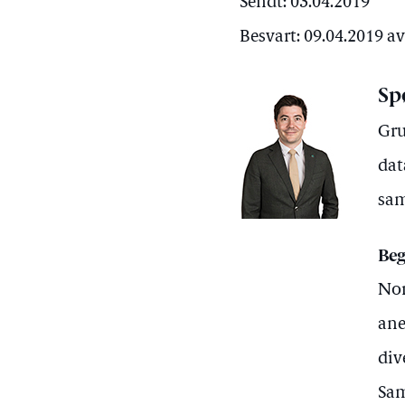
Sendt: 03.04.2019
Besvart: 09.04.2019 av
Sp
Gru
dat
sam
Beg
Nor
ane
div
Sam