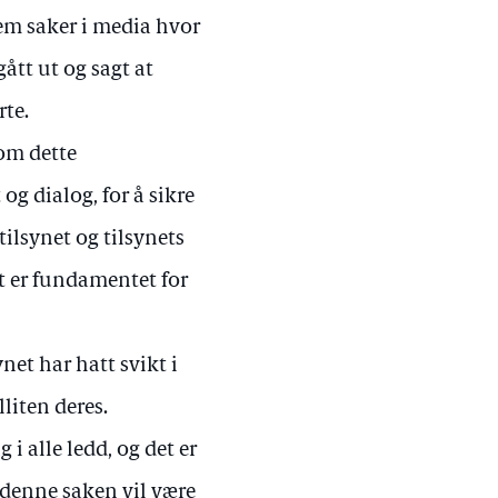
rem saker i media hvor
gått ut og sagt at
rte.
som dette
og dialog, for å sikre
tilsynet og tilsynets
at er fundamentet for
et har hatt svikt i
lliten deres.
i alle ledd, og det er
 denne saken vil være