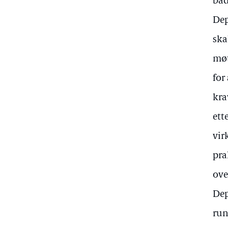
båd
Dep
ska
møt
for
kra
ett
vir
pra
ove
Dep
run