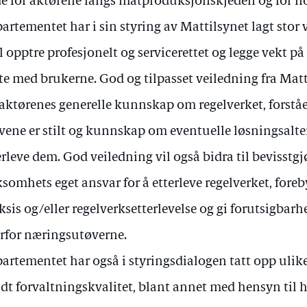
e for aktørene langs matproduksjonskjeden og for no
artementet har i sin styring av Mattilsynet lagt stor 
l opptre profesjonelt og servicerettet og legge vekt på
e med brukerne. God og tilpasset veiledning fra Matt
 aktørenes generelle kunnskap om regelverket, forståe
vene er stilt og kunnskap om eventuelle løsningsalter
erleve dem. God veiledning vil også bidra til bevisst
ksomhets eget ansvar for å etterleve regelverket, for
ksis og/eller regelverksetterlevelse og gi forutsigbar
rfor næringsutøverne.
artementet har også i styringsdialogen tatt opp ulik
dt forvaltningskvalitet, blant annet med hensyn til