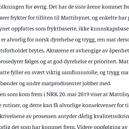
olkningen for øvrig. Det har de siste årene kommet f
ører frykter for tilliten til Mattilsynet, og enkelte har 
synet oppfattes som fryktbaserte, ikke kunnskapsbase
 er alvorlig for norsk dyrehelse og trygg, ren mat der
litsforholdet brytes. Aktørene er avhengige av åpenhet 
prosedyrer følges og at god dyrehelse er prioritert. Mat
atte fyller en svært viktig samfunnsrolle, og trygg m
 bønder og andre matprodusenter jobber med.
en som kom frem i NRK 20. mai 2019 viser at Mattilsyn
e rutiner, og dette kan få alvorlige konsekvenser for ti
krivelsene av prosessen antyder dårlig kvalitetssikring 
orlig det som har kommet frem. Videre oppfølging av