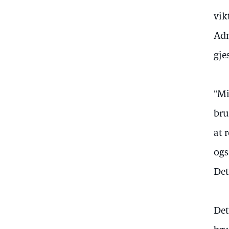
vik
Adm
gje
"Mi
bru
at 
ogs
Det
Det