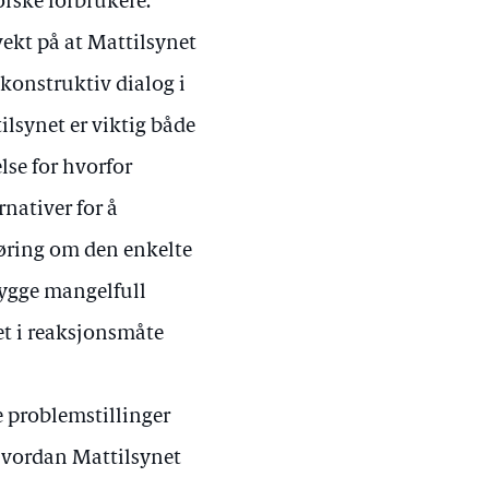
rske forbrukere.
vekt på at Mattilsynet
 konstruktiv dialog i
ilsynet er viktig både
lse for hvorfor
nativer for å
gjøring om den enkelte
ebygge mangelfull
het i reaksjonsmåte
e problemstillinger
 hvordan Mattilsynet