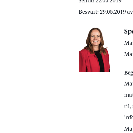
Sendt: 22.05.2019
Besvart: 29.05.2019 a
Sp
Mar
Mat
Beg
Mat
mat
til
inf
Mat