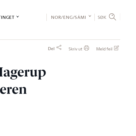
TINGET
NOR/ENG/SÁMI
SØK
Del
Skriv ut
Meld feil
 Hagerup
teren