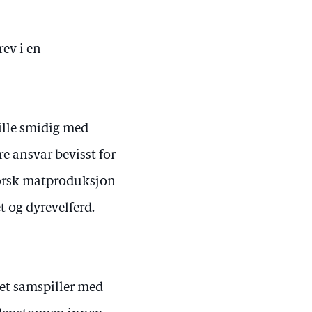
rev i en
pille smidig med
e ansvar bevisst for
 norsk matproduksjon
 og dyrevelferd.
et samspiller med