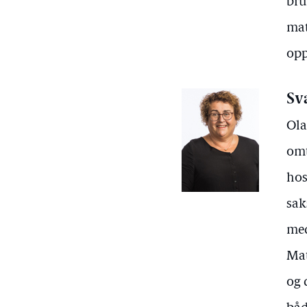
bru
mat
opp
Sv
Ola
omt
hos
sak
me
Mat
og 