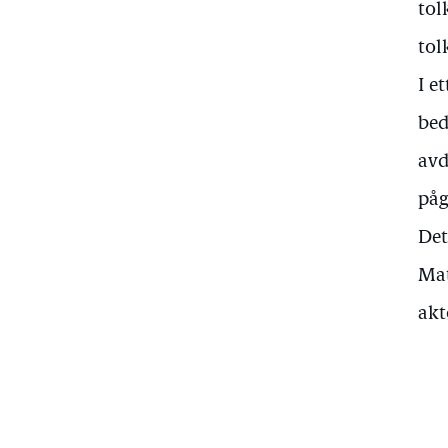
tol
tol
I e
bed
avd
påg
Det
Mat
akt