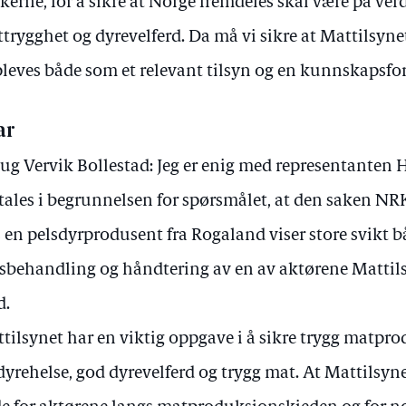
kerne, for å sikre at Norge fremdeles skal være på v
trygghet og dyrevelferd. Da må vi sikre at Mattilsyne
leves både som et relevant tilsyn og en kunnskapsfor
ar
ug Vervik Bollestad: Jeg er enig med representanten 
ales i begrunnelsen for spørsmålet, at den saken NR
 en pelsdyrprodusent fra Rogaland viser store svikt b
sbehandling og håndtering av en av aktørene Mattilsy
d.
tilsynet har en viktig oppgave i å sikre trygg matpro
dyrehelse, god dyrevelferd og trygg mat. At Mattilsynet 