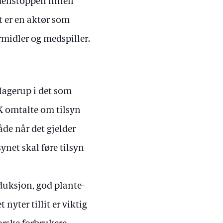
erdenstoppen innen
t er en aktør som
midler og medspiller.
Hagerup i det som
K omtalte om tilsyn
åde når det gjelder
net skal føre tilsyn
duksjon, god plante-
nyter tillit er viktig