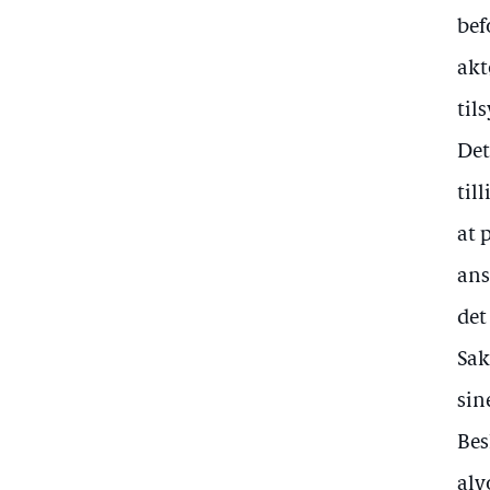
bef
akt
til
Det
til
at 
ans
det
Sak
sin
Bes
alv