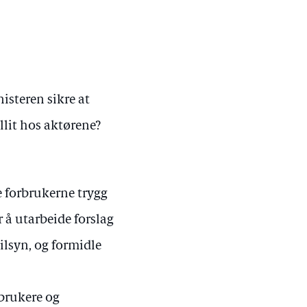
steren sikre at
llit hos aktørene?
e forbrukerne trygg
 å utarbeide forslag
tilsyn, og formidle
rbrukere og