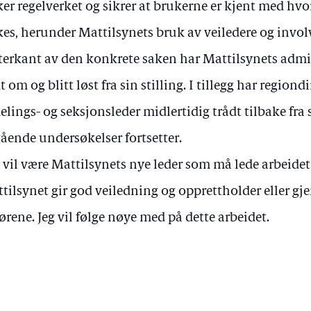
ker regelverket og sikrer at brukerne er kjent med hv
kes, herunder Mattilsynets bruk av veiledere og invol
tterkant av den konkrete saken har Mattilsynets admi
t om og blitt løst fra sin stilling. I tillegg har region
elings- og seksjonsleder midlertidig trådt tilbake fra 
ående undersøkelser fortsetter.
 vil være Mattilsynets nye leder som må lede arbeidet 
tilsynet gir god veiledning og opprettholder eller gje
ørene. Jeg vil følge nøye med på dette arbeidet.