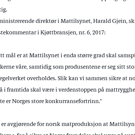
tig.
inistrerende direktør i Mattilsynet, Harald Gjein, sk
stekommentar i Kjøttbransjen, nr. 6, 2017:
tt mål er at Mattilsynet i enda større grad skal sams
kerne våre, samtidig som produsentene er seg sitt stor
regelverket overholdes. Slik kan vi sammen sikre at
å i framtida skal være i verdenstoppen på mattrygghet
te er Norges store konkurransefortrinn."
 er avgjørende for norsk matproduksjon at Mattilsyn