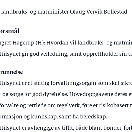
v landbruks- og matminister Olaug Vervik Bollestad
ørsmål
gret Hagerup (H): Hvordan vil landbruks- og matmini
tilsynet gir god veiledning, samt opprettholder sin ti
runnelse
tilsynet er et statlig forvaltningsorgan som skal sikr
 og sørge for god dyrehelse. Hovedoppgavene deres er
, forvalte og rettlede om regelverk, føre et risikobasert 
ormasjon og kunnskap, samt ha beredskap.
tilsynet er avhengige av tillit, både blant bønder, fo