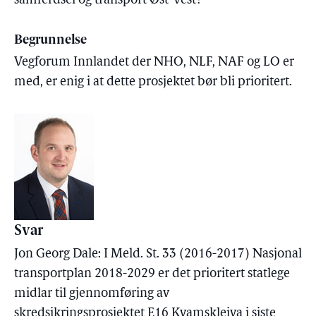
samferdsel og transport Øst-Vest?
Begrunnelse
Vegforum Innlandet der NHO, NLF, NAF og LO er
med, er enig i at dette prosjektet bør bli prioritert.
Svar
Jon Georg Dale: I Meld. St. 33 (2016-2017) Nasjonal
transportplan 2018-2029 er det prioritert statlege
midlar til gjennomføring av
skredsikringsprosjektet E16 Kvamskleiva i siste