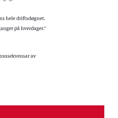
s hele driftsdøgnet.
ganger på hverdager."
 konsekvensar av