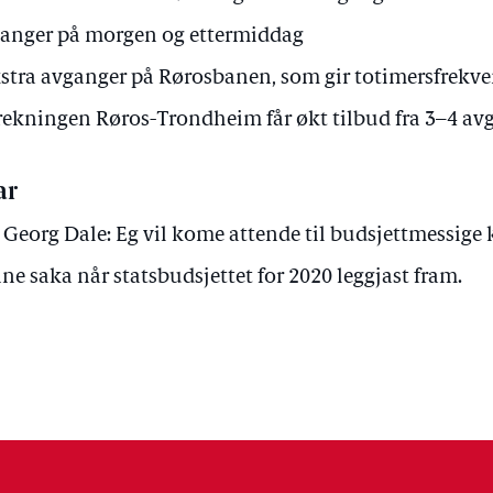
anger på morgen og ettermiddag
stra avganger på Rørosbanen, som gir totimersfrekven
rekningen Røros-Trondheim får økt tilbud fra 3–4 av
ar
 Georg Dale: Eg vil kome attende til budsjettmessige
ne saka når statsbudsjettet for 2020 leggjast fram.