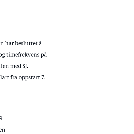
en har besluttet å
 og timefrekvens på
alen med SJ.
art fra oppstart 7.
9:
en