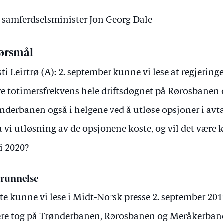
v samferdselsminister Jon Georg Dale
ørsmål
sti Leirtrø (A): 2. september kunne vi lese at regjering
re totimersfrekvens hele driftsdøgnet på Rørosbanen
nderbanen også i helgene ved å utløse opsjoner i avt
 vi utløsning av de opsjonene koste, og vil det være kl
i 2020?
runnelse
te kunne vi lese i Midt-Norsk presse 2. september 201
ere tog på Trønderbanen, Rørosbanen og Meråkerban