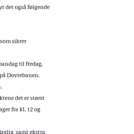
yr det også følgende
 som sikrer
andag til fredag,
g på Dovrebanen.
.
tene det er størst
ager fra kl. 12 og
aglig, samt ekstra