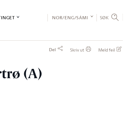
TINGET
NOR/ENG/SÁMI
SØK
Del
Skriv ut
Meld feil
rtrø (A)