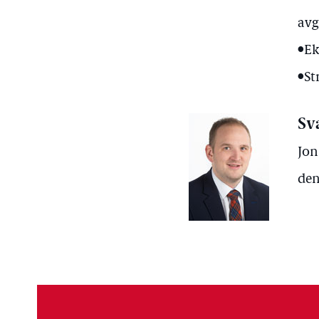
avg
•Ek
•St
Sv
Jon
den