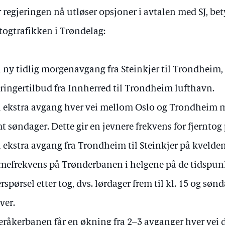
 regjeringen nå utløser opsjoner i avtalen med SJ, bet
 togtrafikken i Trøndelag:
 ny tidlig morgenavgang fra Steinkjer til Trondheim,
bringertilbud fra Innherred til Trondheim lufthavn.
 ekstra avgang hver vei mellom Oslo og Trondheim m
t søndager. Dette gir en jevnere frekvens for fjernto
 ekstra avgang fra Trondheim til Steinkjer på kvelden
mefrekvens på Trønderbanen i helgene på de tidspunk
erspørsel etter tog, dvs. lørdager frem til kl. 15 og sønd
ver.
råkerbanen får en økning fra 2–3 avganger hver vei d