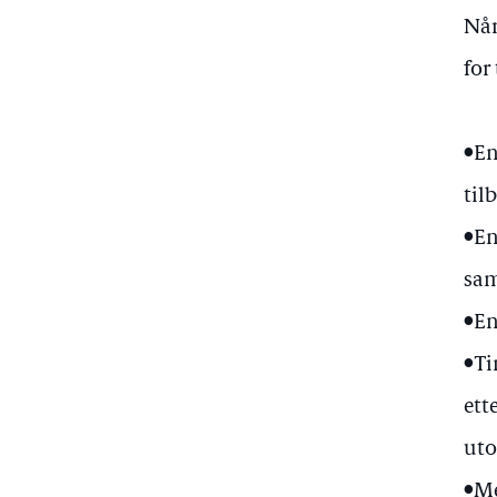
Når
for
•En
til
•En
sam
•En
•Ti
ett
uto
•Me