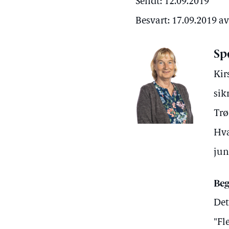
Sendt: 12.09.2019
Besvart: 17.09.2019 a
Sp
Kir
sik
Trø
Hva
jun
Beg
Det
"Fl