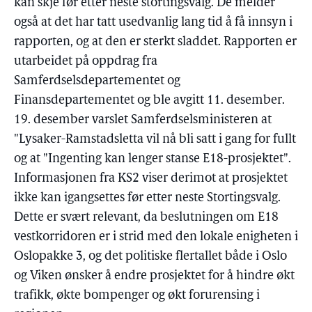
kan skje før etter neste stortingsvalg. De melder
også at det har tatt usedvanlig lang tid å få innsyn i
rapporten, og at den er sterkt sladdet. Rapporten er
utarbeidet på oppdrag fra
Samferdselsdepartementet og
Finansdepartementet og ble avgitt 11. desember.
19. desember varslet Samferdselsministeren at
"Lysaker-Ramstadsletta vil nå bli satt i gang for fullt
og at "Ingenting kan lenger stanse E18-prosjektet".
Informasjonen fra KS2 viser derimot at prosjektet
ikke kan igangsettes før etter neste Stortingsvalg.
Dette er svært relevant, da beslutningen om E18
vestkorridoren er i strid med den lokale enigheten i
Oslopakke 3, og det politiske flertallet både i Oslo
og Viken ønsker å endre prosjektet for å hindre økt
trafikk, økte bompenger og økt forurensing i