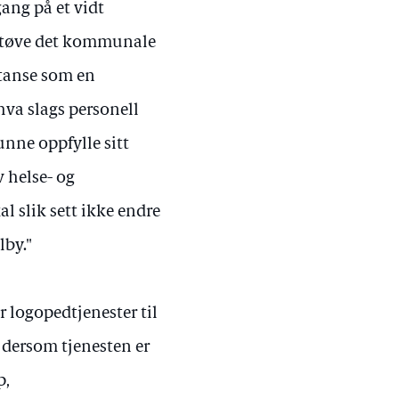
ng på et vidt
 utøve det kommunale
etanse som en
hva slags personell
unne oppfylle sitt
v helse- og
l slik sett ikke endre
lby."
 logopedtjenester til
 dersom tjenesten er
p,