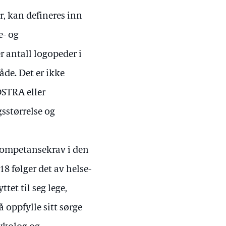
r, kan defineres inn
e- og
r antall logopeder i
de. Det er ikke
OSTRA eller
gsstørrelse og
t kompetansekrav i den
8 følger det av helse-
et til seg lege,
å oppfylle sitt sørge