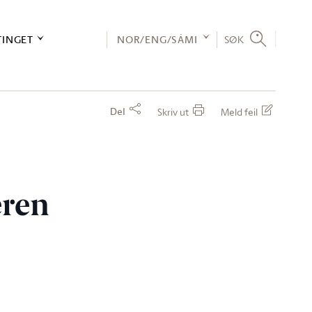
TINGET
NOR/ENG/SÁMI
SØK
Del
Skriv ut
Meld feil
eren