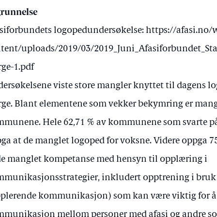
runnelse
siforbundets logopedundersøkelse: https://afasi.no/
tent/uploads/2019/03/2019_Juni_Afasiforbundet_Sta
ge-1.pdf
ersøkelsene viste store mangler knyttet til dagens l
ge. Blant elementene som vekker bekymring er man
munene. Hele 62,71 % av kommunene som svarte p
ga at de manglet logoped for voksne. Videre oppga
de manglet kompetanse med hensyn til opplæring i
munikasjonsstrategier, inkludert opptrening i bruk
plerende kommunikasjon) som kan være viktig for å 
munikasjon mellom personer med afasi og andre s