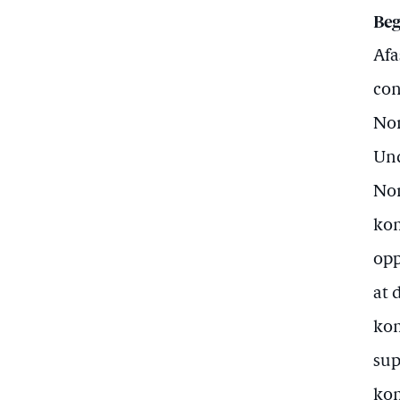
Beg
Afa
con
Nor
Und
Nor
kom
opp
at 
kom
sup
kom