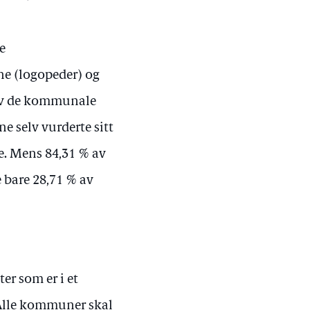
e
ne (logopeder) og
 av de kommunale
e selv vurderte sitt
e. Mens 84,31 % av
 bare 28,71 % av
er som er i et
 Alle kommuner skal