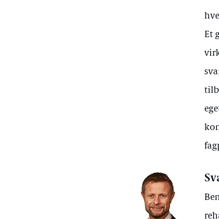
hve
Et 
vir
sva
til
ege
kom
fag
Sv
Ben
reh