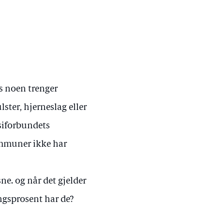
is noen trenger
ster, hjerneslag eller
siforbundets
ommuner ikke har
e. og når det gjelder
ngsprosent har de?