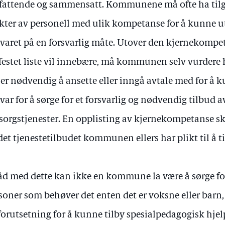
attende og sammensatt. Kommunene må ofte ha tilga
kter av personell med ulik kompetanse for å kunne
varet på en forsvarlig måte. Utover den kjernekomp
festet liste vil innebære, må kommunen selv vurdere 
 er nødvendig å ansette eller inngå avtale med for å k
var for å sørge for et forsvarlig og nødvendig tilbud a
orgstjenester. En opplisting av kjernekompetanse ska
det tjenestetilbudet kommunen ellers har plikt til å ti
råd med dette kan ikke en kommune la være å sørge for
soner som behøver det enten det er voksne eller barn,
forutsetning for å kunne tilby spesialpedagogisk hjel