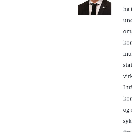
ha 
und
oms
kom
mul
sta
vir
I t
kom
og 
syk