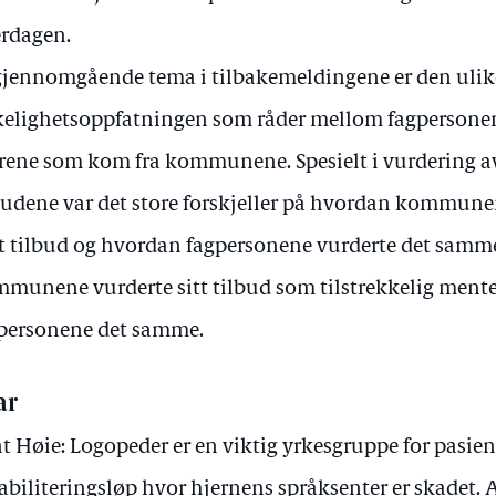
rdagen.
gjennomgående tema i tilbakemeldingene er den ulik
kelighetsoppfatningen som råder mellom fagpersone
rene som kom fra kommunene. Spesielt i vurdering
budene var det store forskjeller på hvordan kommunen
t tilbud og hvordan fagpersonene vurderte det samm
munene vurderte sitt tilbud som tilstrekkelig mente
personene det samme.
ar
t Høie: Logopeder er en viktig yrkesgruppe for pasient
abiliteringsløp hvor hjernens språksenter er skadet.