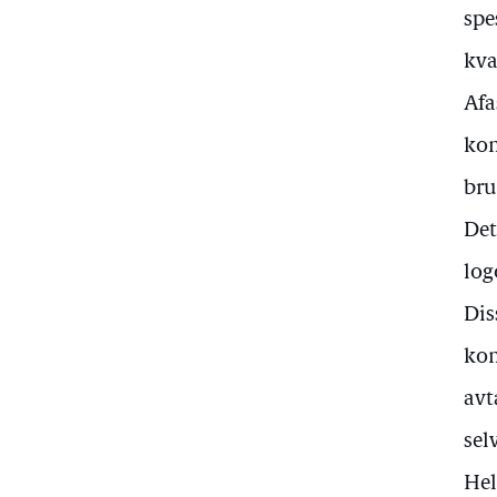
spe
kva
Afa
kom
bru
Det
log
Dis
ko
avt
sel
Hel