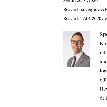
Sendt: 20.01.2020
Besvart på vegne av:
Besvart: 27.01.2020 a
Sp
Nic
reh
and
log
off
Hvo
de 