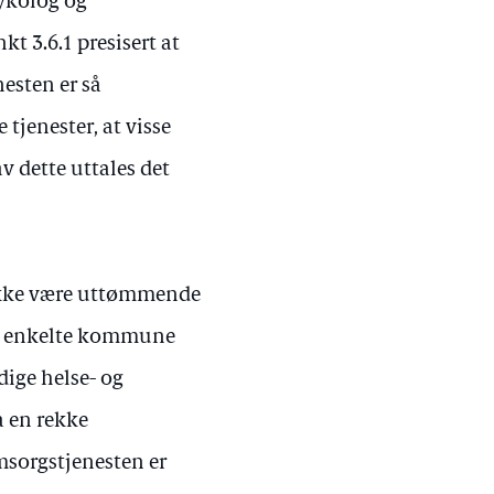
sykolog og
kt 3.6.1 presisert at
esten er så
tjenester, at visse
v dette uttales det
) ikke være uttømmende
den enkelte kommune
dige helse- og
a en rekke
msorgstjenesten er