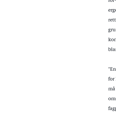
for
erg
ret
gru
kom
bla
"En
for
må 
oms
fag