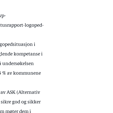
wp-
tusrapport-logoped-
ogopedsituasjon i
glende kompetanse i
å undersøkelsen
 75 % av kommunene
 av ASK (Alternativ
sikre god og sikker
om møter dem i