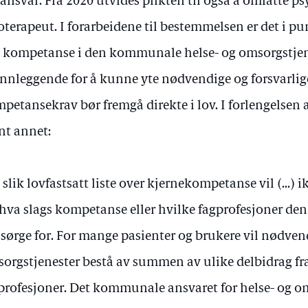
-ansvar. Fra 2020 utvides plikten til også å omfatte p
oterapeut. I forarbeidene til bestemmelsen er det i pun
t kompetanse i den kommunale helse- og omsorgstjen
nnleggende for å kunne yte nødvendige og forsvarlige 
petansekrav bør fremgå direkte i lov. I forlengelsen a
nt annet:
 slik lovfastsatt liste over kjernekompetanse vil (…
 hva slags kompetanse eller hvilke fagprofesjoner 
sørge for. For mange pasienter og brukere vil nødven
orgstjenester bestå av summen av ulike delbidrag fr
profesjoner. Det kommunale ansvaret for helse- og o