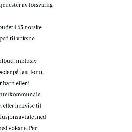
jenester av forsvarlig
budet i 65 norske
ped til voksne
ilbud, inklusiv
der på fast lønn.
 barn eller i
interkommunale
 eller henvise til
efusjonsavtale med
med voksne. Per