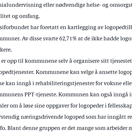
sialundervisning eller nødvendige helse- og omsorgst
litet og omfang.
siforbundet har foretatt en kartlegging av logopedtil
muner. Av disse svarte 62,71% at de ikke hadde logo
kere.
 er opp til kommunene selv å organisere sitt tjenestet
opedtjenester. Kommunene kan velge å ansette logope
se kan inngå i rehabiliteringstjenester for voksne eller
mmunens PPT-tjeneste. Kommunen kan også inngå 
aler om å løse sine oppgaver for logopeder i fellesskap,
vstendig næringsdrivende logoped som har inngått r
fo. Blant denne gruppen er det mange som arbeider 