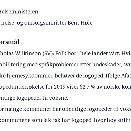
 Helseministeren
v helse- og omsorgsminister Bent Høie
ørsmål
holas Wilkinson (SV): Folk bor i hele landet vårt. Hv
abilitering med språkproblemer etter hodeskader, svul
re hjernesykdommer, behøver de logoped. Ifølge Afa
opedundersøkelse for 2019 viser 62,7 % av norske k
entlige logopeder til voksne.
r mange kommuner har offentlige logopeder til voksn
kommunene som faktisk har logoped, hvor høy stilli