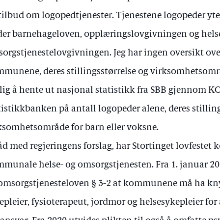
tilbud om logopedtjenester. Tjenestene logopeder yte
er barnehageloven, opplæringslovgivningen og hels
orgstjenestelovgivningen. Jeg har ingen oversikt ove
munene, deres stillingsstørrelse og virksomhetsområ
ig å hente ut nasjonal statistikk fra SBB gjennom K
tistikkbanken på antall logopeder alene, deres stillin
ksomhetsområde for barn eller voksne.
råd med regjeringens forslag, har Stortinget lovfeste
munale helse- og omsorgstjenesten. Fra 1. januar 201
omsorgstjenesteloven § 3-2 at kommunene må ha knytt
epleier, fysioterapeut, jordmor og helsesykepleier for 