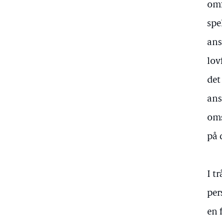
omf
spe
ans
lov
det
ans
oms
på 
I t
per
en 