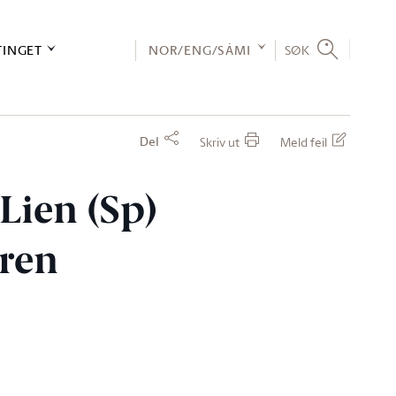
TINGET
NOR/ENG/SÁMI
SØK
Del
Skriv ut
Meld feil
 Lien (Sp)
eren