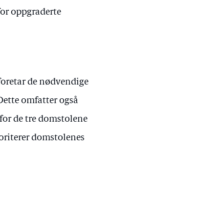
for oppgraderte
oretar de nødvendige
Dette omfatter også
 for de tre domstolene
ioriterer domstolenes