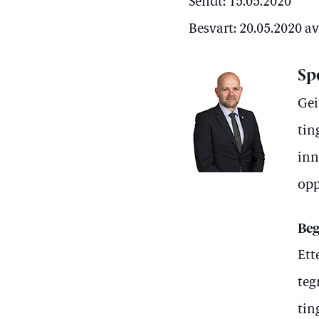
Sendt: 15.05.2020
Besvart: 20.05.2020 
Sp
Gei
tin
inn
opp
Beg
Ett
teg
tin