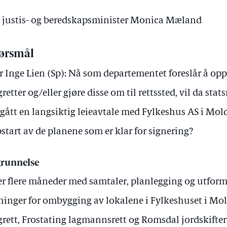
av justis- og beredskapsminister Monica Mæland
ørsmål
r Inge Lien (Sp): Nå som departementet foreslår å opp
gretter og/eller gjøre disse om til rettssted, vil da stat
gått en langsiktig leieavtale med Fylkeshus AS i Molde
start av de planene som er klar for signering?
runnelse
er flere måneder med samtaler, planlegging og utform
ninger for ombygging av lokalene i Fylkeshuset i Mo
grett, Frostating lagmannsrett og Romsdal jordskifteret