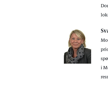
Dom
lok
Sv
Mon
pri
spø
i M
res