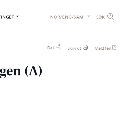
TINGET
NOR/ENG/SÁMI
SØK
Del
Skriv ut
Meld feil
agen (A)