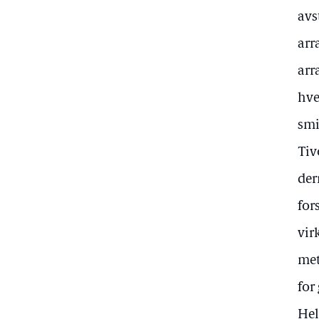
avs
arr
arr
hve
smi
Tiv
der
for
vir
met
for
Hel