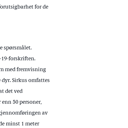
forutsigbarhet for de
e spørsmålet.
-19-forskriften.
orm med fremvisning
e dyr. Sirkus omfattes
at det ved
r enn 50 personer,
r gjennomføringen av
lde minst 1 meter