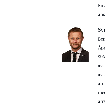
En 
ans
Sv
Ben
Åpn
Sir
av 
av 
arr
med
arr