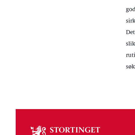
god
sir
Det
sli
rut
søk
Om