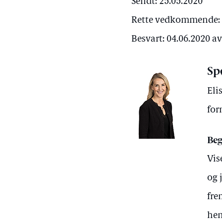
Sendt: 25.05.2020
Rette vedkommende: 
Besvart: 04.06.2020 a
Sp
Eli
for
Beg
Vis
og 
fre
hen