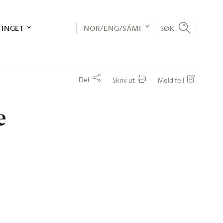
TINGET
NOR/ENG/SÁMI
SØK
Del
Skriv ut
Meld feil
e