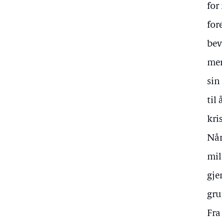
for
for
bev
mer
sin
til
kri
Når
mil
gje
gru
Fra