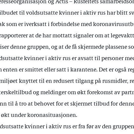
eresseorganisasjon og Actis – Rusfeltets samarbeidsor
tilbudet til voldsutsatte kvinner i aktiv rus har blitt 
tak som er iverksatt i forbindelse med koronavirusutb
rapporterer at de har mottatt signaler om at legevaktt
iser denne gruppen, og at de få skjermede plassene som
dsutsatte kvinner i aktiv rus er avsatt til personer 
 enten er smittet eller satt i karantene. Det er også reg
miljøet knyttet til en redusert tilgang på rusmidler, r
terskeltilbud og meldinger om økt forekomst av partn
nn til å tro at behovet for et skjermet tilbud for denn
 økt under koronasituasjonen.
dsutsatte kvinner i aktiv rus er fra før av den grupp