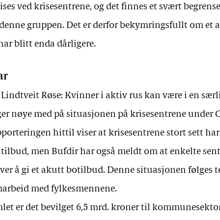
ises ved krisesentrene, og det finnes et svært begren
 denne gruppen. Det er derfor bekymringsfullt om et a
har blitt enda dårligere.
ar
 Lindtveit Røse: Kvinner i aktiv rus kan være i en særl
ger nøye med på situasjonen på krisesentrene under
porteringen hittil viser at krisesentrene stort sett ha
t tilbud, men Bufdir har også meldt om at enkelte sen
ver å gi et akutt botilbud. Denne situasjonen følges t
arbeid med fylkesmennene.
let er det bevilget 6,5 mrd. kroner til kommunesekt