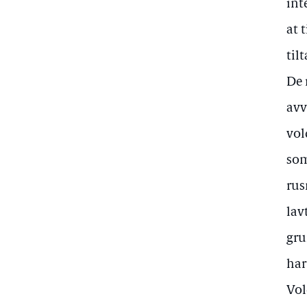
int
at 
til
De 
avv
vol
som
rus
lav
gru
har
Vol