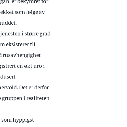
gan, er bekymret for
svekket som følge av
ruddet.
jenesten i større grad
 eksisterer til
med rusavhengighet
istrert en økt uro i
edusert
ervold. Det er derfor
e gruppen i realiteten
en som hyppigst