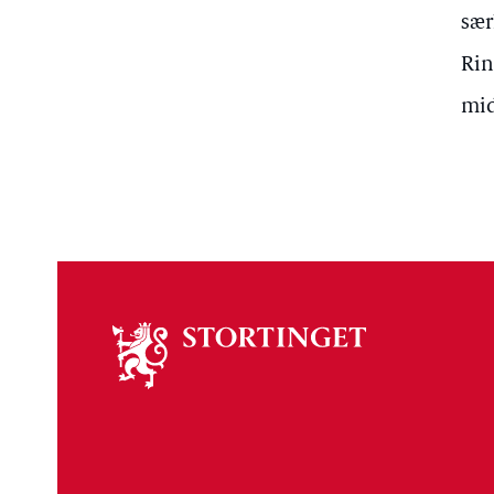
sær
Rin
mid
Om
stortinget