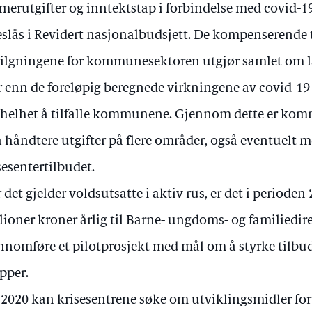
 merutgifter og inntektstap i forbindelse med covid-19.
eslås i Revidert nasjonalbudsjett. De kompenserende 
ilgningene for kommunesektoren utgjør samlet om la
 enn de foreløpig beregnede virkningene av covid-19 i
 helhet å tilfalle kommunene. Gjennom dette er kom
 å håndtere utgifter på flere områder, også eventuelt 
sesentertilbudet.
 det gjelder voldsutsatte i aktiv rus, er det i perioden
lioner kroner årlig til Barne- ungdoms- og familiedire
nnomføre et pilotprosjekt med mål om å styrke tilbude
pper.
 2020 kan krisesentrene søke om utviklingsmidler for å