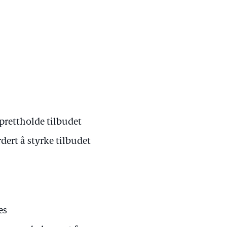
pprettholde tilbudet
rdert å styrke tilbudet
es