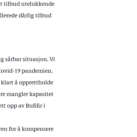
set tilbud utelukkende
llerede dårlig tilbud
ig sårbar situasjon. Vi
 Covid-19 pandemien.
r klart å opprettholde
tre mangler kapasitet
ett opp av Bufdir i
oren for å kompensere