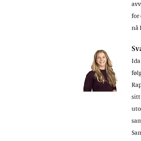
avv
for
nå 
Sv
Ida
føl
Rap
sit
uto
sam
Sam