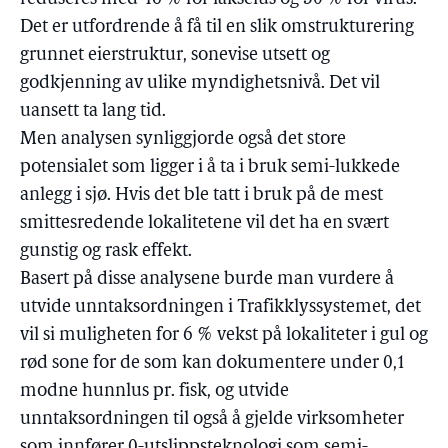
Det er utfordrende å få til en slik omstrukturering
grunnet eierstruktur, sonevise utsett og
godkjenning av ulike myndighetsnivå. Det vil
uansett ta lang tid.
Men analysen synliggjorde også det store
potensialet som ligger i å ta i bruk semi-lukkede
anlegg i sjø. Hvis det ble tatt i bruk på de mest
smittesredende lokalitetene vil det ha en svært
gunstig og rask effekt.
Basert på disse analysene burde man vurdere å
utvide unntaksordningen i Trafikklyssystemet, det
vil si muligheten for 6 % vekst på lokaliteter i gul og
rød sone for de som kan dokumentere under 0,1
modne hunnlus pr. fisk, og utvide
unntaksordningen til også å gjelde virksomheter
som innfører 0-utslippsteknologi som semi-