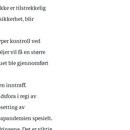
ke er tilstrekkelig
sikkerhet, blir
yper kontroll ved
er vil få en større
juet ble gjennomført
n inntraff.
sfora i regi av
setting av
napandemien spesielt.
ringene. Det er viktig