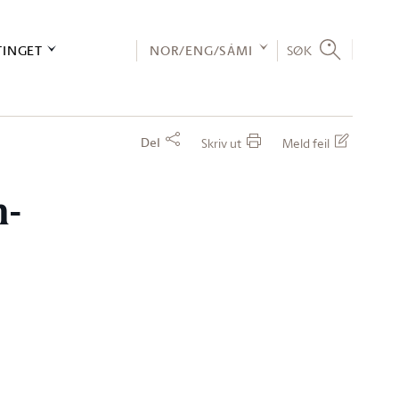
TINGET
NOR/ENG/SÁMI
SØK
Del
Skriv ut
Meld feil
n-