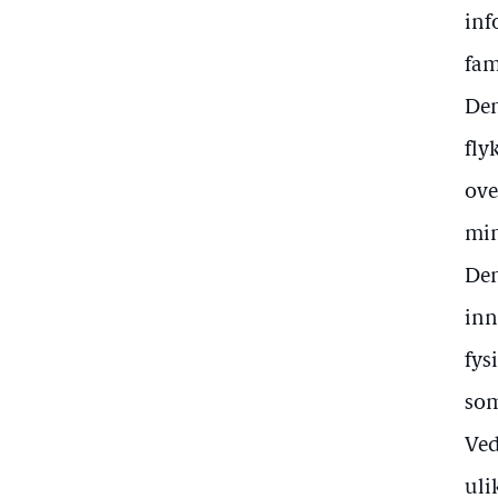
inf
fam
Den
fly
ove
min
Den
inn
fys
som
Ved
uli