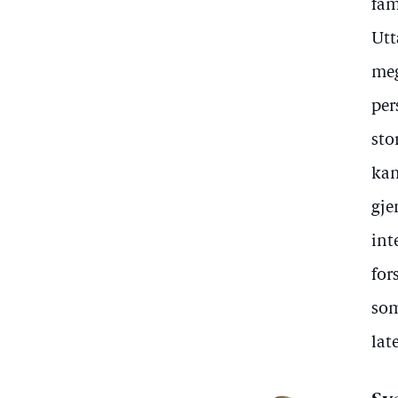
fam
Utt
meg
per
sto
kan
gje
int
for
som
lat