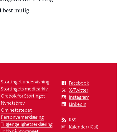
il best mulig
Stortinget undervisning
Facebook
Stortingets mediearkiv
X/Twitter
Ordbok for Stortinget
Instagram
Nyhetsbrev
LinkedIn
Om nettstedet
Personvernerklæring
RSS
Tilgjengelighetserklæring
Kalender (iCal)
Jobb på Stortinget