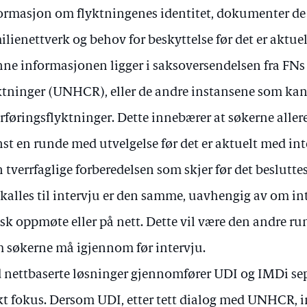
ormasjon om flyktningenes identitet, dokumenter de er
ilienettverk og behov for beskyttelse før det er aktuelt
ne informasjonen ligger i saksoversendelsen fra F
ktninger (UNHCR), eller de andre instansene som ka
rføringsflyktninger. Dette innebærer at søkerne alle
st en runde med utvelgelse før det er aktuelt med int
 tverrfaglige forberedelsen som skjer før det beslutt
kalles til intervju er den samme, uavhengig av om int
isk oppmøte eller på nett. Dette vil være den andre r
 søkerne må igjennom før intervju.
 nettbaserte løsninger gjennomfører UDI og IMDi se
kt fokus. Dersom UDI, etter tett dialog med UNHCR, i