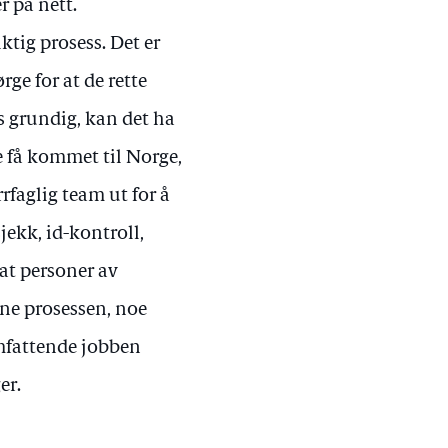
r på nett.
ktig prosess. Det er
rge for at de rette
s grundig, kan det ha
 få kommet til Norge,
rfaglig team ut for å
ekk, id-kontroll,
 at personer av
enne prosessen, noe
omfattende jobben
er.