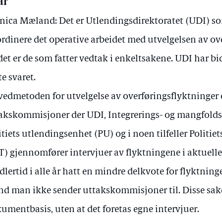
ar
ica Mæland: Det er Utlendingsdirektoratet (UDI) som
rdinere det operative arbeidet med utvelgelsen av ov
det er de som fatter vedtak i enkeltsakene. UDI har bid
te svaret.
edmetoden for utvelgelse av overføringsflyktninger 
akskommisjoner der UDI, Integrerings- og mangfolds
itiets utlendingsenhet (PU) og i noen tilfeller Politie
T) gjennomfører intervjuer av flyktningene i aktuelle
dlertid i alle år hatt en mindre delkvote for flyktnin
and man ikke sender uttakskommisjoner til. Disse sa
umentbasis, uten at det foretas egne intervjuer.