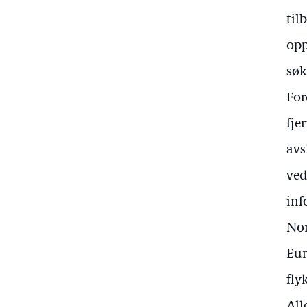
til
opp
søk
For
fje
avs
ved
inf
Nor
Eur
fly
All