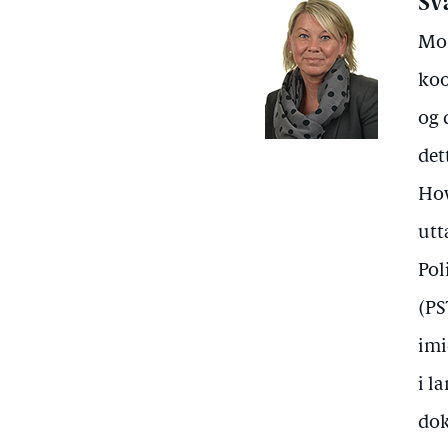
Sv
Mon
koo
og 
det
Hov
utt
Pol
(PS
imi
i l
dok