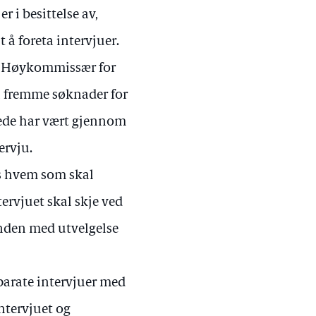
 i besittelse av,
 å foreta intervjuer.
Ns Høykommissær for
n fremme søknader for
rede har vært gjennom
ervju.
es hvem som skal
ervjuet skal skje ved
unden med utvelgelse
parate intervjuer med
ntervjuet og