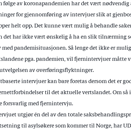
 følge av koronapandemien har det vært nødvendig å
ninger for gjennomføring av intervjuer slik at gjenbo
pper helt opp. Det kunne vært mulig å behandle sake
 det har ikke vært ønskelig å ha en slik tilnærming
v med pandemisituasjonen. Så lenge det ikke er mulig 
tslandene pga. pandemien, vil fjernintervjuer mått
 utvelgelsen av overføringsflyktninger.
tbaserte intervjuer kan bare foretas dersom det er god
ernettforbindelser til det aktuelle vertslandet. Om så ik
e forsvarlig med fjernintervju.
ervjuet utgjør én del av den totale saksbehandlingspr
setning til asylsøkere som kommer til Norge, har UD