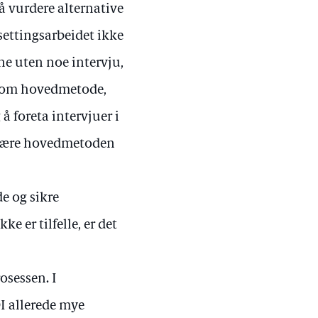
 vurdere alternative
settingsarbeidet ikke
ne uten noe intervju,
 som hovedmetode,
å foreta intervjuer i
e være hovedmetoden
e og sikre
ke er tilfelle, er det
osessen. I
I allerede mye