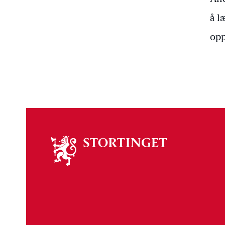
å l
opp
Om
stortinget