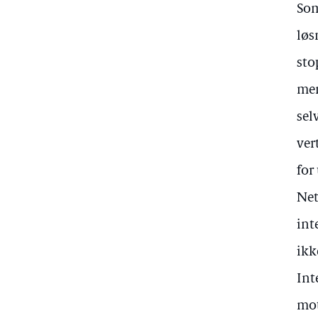
Som
løs
sto
men
sel
ver
for
Net
int
ikk
Int
mot