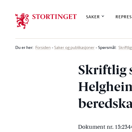
Stortinget.no
SAKER
REPRES
Du er her
:
Spørsmål:
Forsiden
Saker og publikasjoner
Skriftl
Skriftlig
Helgheim 
beredska
Dokument nr. 15:2344