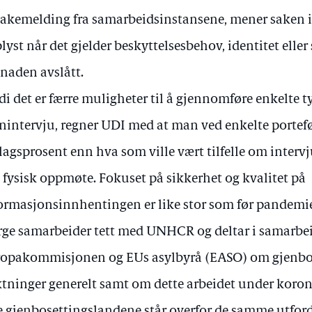
bakemelding fra samarbeidsinstansene, mener saken ik
lyst når det gjelder beskyttelsesbehov, identitet eller 
naden avslått.
di det er færre muligheter til å gjennomføre enkelte t
rnintervju, regner UDI med at man ved enkelte portefølj
lagsprosent enn hva som ville vært tilfelle om interv
 fysisk oppmøte. Fokuset på sikkerhet og kvalitet på
ormasjonsinnhentingen er like stor som før pandemie
ge samarbeider tett med UNHCR og deltar i samarbeid
opakommisjonen og EUs asylbyrå (EASO) om gjenbo
ktninger generelt samt om dette arbeidet under koro
e gjenbosettingslandene står overfor de samme utford