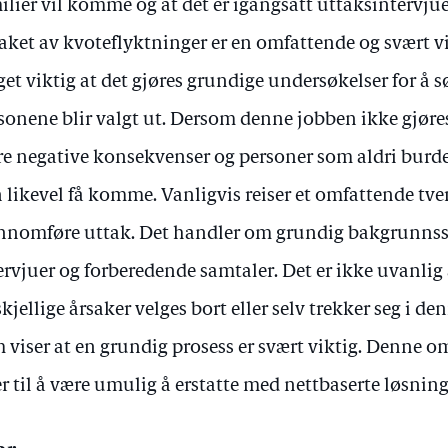
ilier vil komme og at det er igangsatt uttaksintervjue
aket av kvoteflyktninger er en omfattende og svært vi
et viktig at det gjøres grundige undersøkelser for å sø
sonene blir valgt ut. Dersom denne jobben ikke gjøre
re negative konsekvenser og personer som aldri burde
 likevel få komme. Vanligvis reiser et omfattende tver
nnomføre uttak. Det handler om grundig bakgrunnssj
ervjuer og forberedende samtaler. Det er ikke uvanlig
skjellige årsaker velges bort eller selv trekker seg i d
 viser at en grundig prosess er svært viktig. Denne 
er til å være umulig å erstatte med nettbaserte løsning