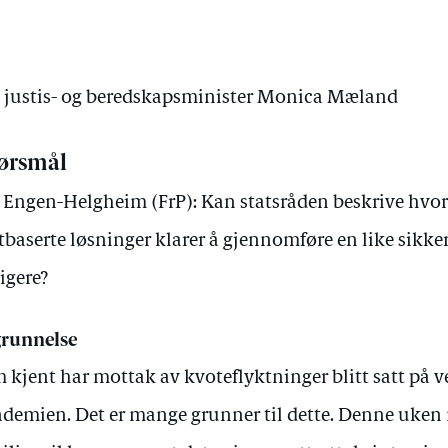
av justis- og beredskapsminister Monica Mæland
ørsmål
 Engen-Helgheim (FrP): Kan statsråden beskrive hv
tbaserte løsninger klarer å gjennomføre en like sikk
ligere?
runnelse
 kjent har mottak av kvoteflyktninger blitt satt på 
demien. Det er mange grunner til dette. Denne uken 