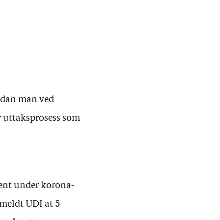
ordan man ved
er uttaksprosess som
vent under korona-
meldt UDI at 5