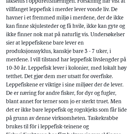
lakselus i oppdrettsnæringen. Forskning har vist at
villfanget leppefisk i merder lever vonde liv. De
havner i et fremmed miljø i merdene, der de ikke
kan finne skjulesteder og få hvile, ikke kan gyte og
ikke finner nok mat på naturlig vis. Undersøkelser
sier at leppefiskene bare lever en
produksjonssyklus, kanskje bare 3 - 7 uker, i
merdene. I vill tilstand har leppefisk livslengder på
10-30 år. Leppefisk lever i kolonier, med lokalt høy
tetthet. Det gjør dem mer utsatt for overfiske.
Leppefiskene er viktige i sine miljøer der de lever.
De er næring for andre fisker, for dyr og fugler,
blant annet for terner som jo er sterkt truet. Men
det er ikke bare leppefisk og rognkjeks som får lide
på grunn av denne virksomheten. Taskekrabbe
brukes til fôr i leppefisk-teinene og