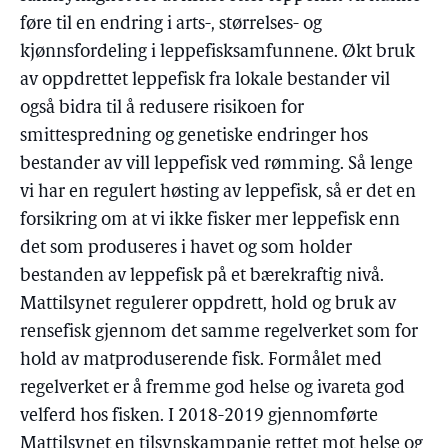
føre til en endring i arts-, størrelses- og
kjønnsfordeling i leppefisksamfunnene. Økt bruk
av oppdrettet leppefisk fra lokale bestander vil
også bidra til å redusere risikoen for
smittespredning og genetiske endringer hos
bestander av vill leppefisk ved rømming. Så lenge
vi har en regulert høsting av leppefisk, så er det en
forsikring om at vi ikke fisker mer leppefisk enn
det som produseres i havet og som holder
bestanden av leppefisk på et bærekraftig nivå.
Mattilsynet regulerer oppdrett, hold og bruk av
rensefisk gjennom det samme regelverket som for
hold av matproduserende fisk. Formålet med
regelverket er å fremme god helse og ivareta god
velferd hos fisken. I 2018-2019 gjennomførte
Mattilsynet en tilsynskampanje rettet mot helse og