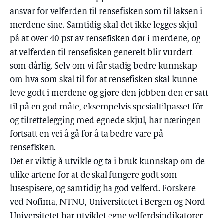
ansvar for velferden til rensefisken som til laksen i
merdene sine. Samtidig skal det ikke legges skjul
på at over 40 pst av rensefisken dør i merdene, og
at velferden til rensefisken generelt blir vurdert
som dårlig. Selv om vi får stadig bedre kunnskap
om hva som skal til for at rensefisken skal kunne
leve godt i merdene og gjøre den jobben den er satt
til på en god måte, eksempelvis spesialtilpasset fôr
og tilrettelegging med egnede skjul, har næringen
fortsatt en vei å gå for å ta bedre vare på
rensefisken.
Det er viktig å utvikle og ta i bruk kunnskap om de
ulike artene for at de skal fungere godt som
lusespisere, og samtidig ha god velferd. Forskere
ved Nofima, NTNU, Universitetet i Bergen og Nord
Universitetet har utviklet egne velferdsindikatorer