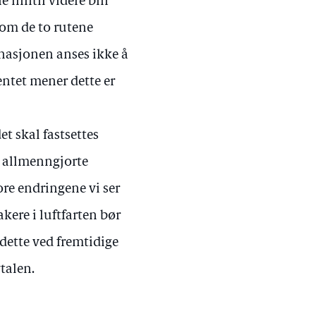
 inntil videre blir
om de to rutene
asjonen anses ikke å
ntet mener dette er
et skal fastsettes
og allmenngjorte
ore endringene vi ser
kere i luftfarten bør
 dette ved fremtidige
talen.