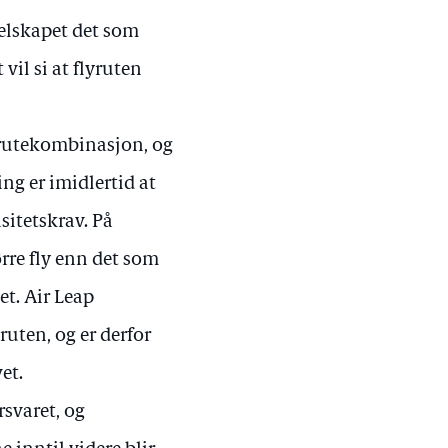
selskapet det som
vil si at flyruten
 rutekombinasjon, og
ng er imidlertid at
sitetskrav. På
ørre fly enn det som
et. Air Leap
ruten, og er derfor
et.
rsvaret, og