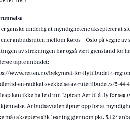
ellen her?
runnelse
 er ganske underlig at myndighetene aksepterer at sl
jener anbudsruten mellom Røros – Oslo på vegne av s
ftingen av strekningen har også vært gjenstand for har
erøe tapte anbudet:
ps://www.retten.no/bekymret-for-flytilbudet-i-regio
dlertid-en-radikal-svekkelse-av-rutetilbudet/s/5-44-
 leap kan ikke ha leid inn Lipican Aer til å fly for seg
kjennelse. Anbudsavtalen åpner opp for at myndigh
ke må) akseptere slik løsning gjennom pkt. 5.12 i an