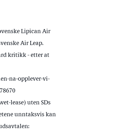
ovenske Lipican Air
venske Air Leap.
d kritikk - etter at
nen-na-opplever-vi-
478670
 (wet-lease) uten SDs
etene unntaksvis kan
budsavtalen: