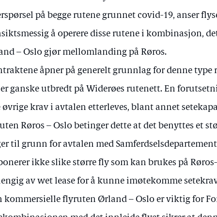
erspørsel på begge rutene grunnet covid-19, anser fly
siktsmessig å operere disse rutene i kombinasjon, det 
and – Oslo gjør mellomlanding på Røros.
traktene åpner på generelt grunnlag for denne type
 er ganske utbredt på Widerøes rutenett. En forutsetni
e øvrige krav i avtalen etterleves, blant annet setekapa
ruten Røros – Oslo betinger dette at det benyttes et st
ger til grunn for avtalen med Samferdselsdepartement
ponerer ikke slike større fly som kan brukes på Røros-
engig av wet lease for å kunne imøtekomme setekrav
 kommersielle flyruten Ørland – Oslo er viktig for Fo