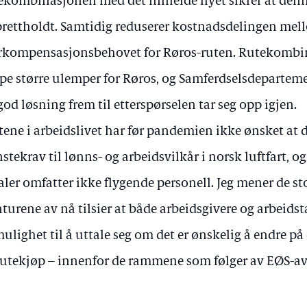
ekombinasjonen med det innleide flyet sikrer at denne
rettholdt. Samtidig reduserer kostnadsdelingen mell
kompensasjonsbehovet for Røros-ruten. Rutekombin
pe større ulemper for Røros, og Samferdselsdeparteme
god løsning frem til etterspørselen tar seg opp igjen.
tene i arbeidslivet har før pandemien ikke ønsket at d
stekrav til lønns- og arbeidsvilkår i norsk luftfart, 
aler omfatter ikke flygende personell. Jeg mener de st
turene av nå tilsier at både arbeidsgivere og arbeidsta
mulighet til å uttale seg om det er ønskelig å endre på
rutekjøp – innenfor de rammene som følger av EØS-av