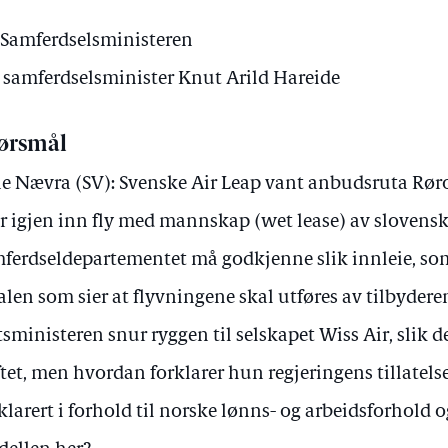
Samferdselsministeren
v samferdselsminister Knut Arild Hareide
ørsmål
e Nævra (SV): Svenske Air Leap vant anbudsruta Røro
er igjen inn fly med mannskap (wet lease) av slovensk
ferdseldepartementet må godkjenne slik innleie, som
alen som sier at flyvningene skal utføres av tilbyderen
tsministeren snur ryggen til selskapet Wiss Air, slik det
ftet, men hvordan forklarer hun regjeringens tillatelse 
 klarert i forhold til norske lønns- og arbeidsforhold 