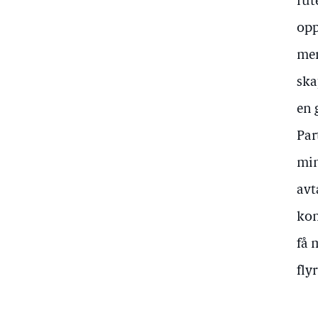
rut
opp
mer
ska
en 
Par
min
avt
kon
få 
fly