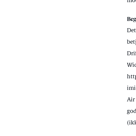
mod
Beg
Det
bet
Dri
Wid
htt
imi
Air
god
(ik