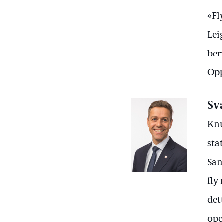
«Fl
Lei
ber
Opp
Sv
Knu
sta
Sam
fly
det
ope