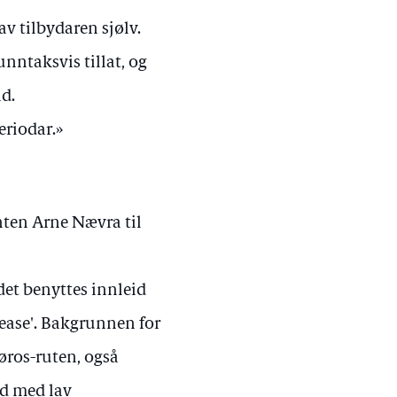
v tilbydaren sjølv.
nntaksvis tillat, og
d.
eriodar.»
anten Arne Nævra til
det benyttes innleid
lease'. Bakgrunnen for
øros-ruten, også
id med lav