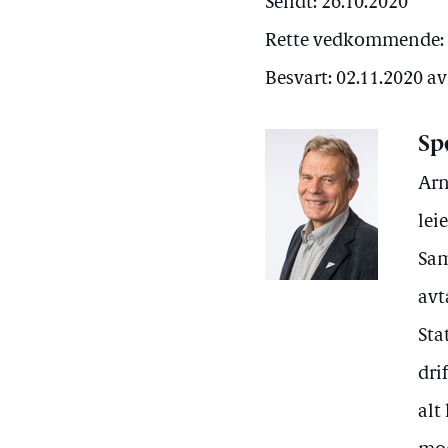
Sendt: 26.10.2020
Rette vedkommende: 
Besvart: 02.11.2020 a
Sp
Arn
lei
Sam
avt
Sta
dri
alt