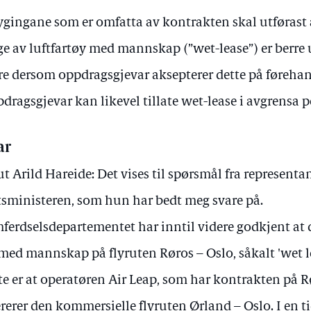
ygingane som er omfatta av kontrakten skal utførast a
ge av luftfartøy med mannskap (”wet-lease”) er berre u
re dersom oppdragsgjevar aksepterer dette på førehan
dragsgjevar kan likevel tillate wet-lease i avgrensa p
ar
t Arild Hareide: Det vises til spørsmål fra represent
tsministeren, som hun har bedt meg svare på.
ferdselsdepartementet har inntil videre godkjent at 
 med mannskap på flyruten Røros – Oslo, såkalt 'wet 
te er at operatøren Air Leap, som har kontrakten på R
rerer den kommersielle flyruten Ørland – Oslo. I en t