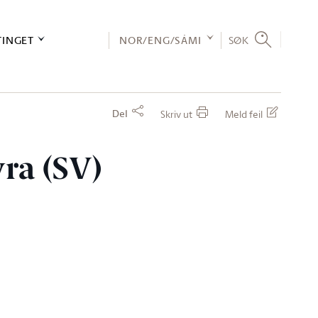
TINGET
NOR/ENG/SÁMI
SØK
Del
Skriv ut
Meld feil
vra (SV)