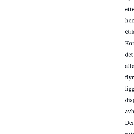
ett
hen
Ørl
Kon
det
all
fly
lig
dis
avh
Den