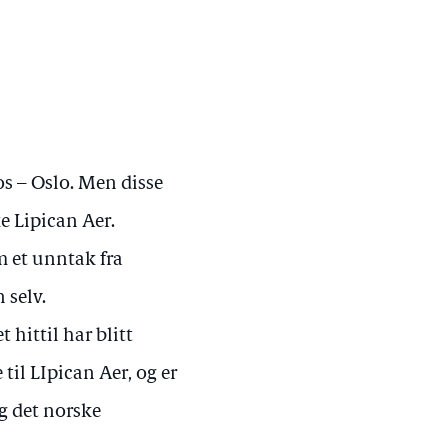
s – Oslo. Men disse
e Lipican Aer.
 et unntak fra
 selv.
 hittil har blitt
til LIpican Aer, og er
og det norske