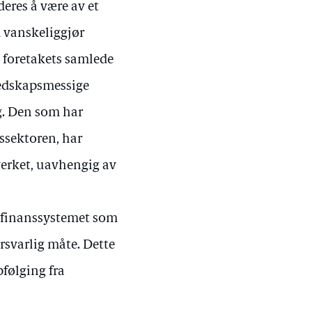
eres å være av et
m vanskeliggjør
 foretakets samlede
redskapsmessige
g. Den som har
nssektoren, har
lverket, uavhengig av
il finanssystemet som
orsvarlig måte. Dette
pfølging fra