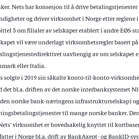
ker. Nets har konsesjon til å drive betalingstjenester
digheter og driver virksomhet i Norge etter reglene 
ittel 5 om filialer av selskaper etablert i andre EØS-s
skapet vil være underlagt virksomhetsregler basert på
alingstjenestedirektivet uavhengig av om selskapet er
mark eller Italia.
s solgte i 2019 sin såkalte konto-til-konto-virksomhe
 det bl.a. driften av det norske interbanksystemet NI
 den norske bank-næringens infrastrukturselskap) o
ningsbetalingstjenester til mange norske banker. De
Nets’ virksomhet er hovedsakelig knyttet til kortbaser
atter i Norge bl.a. drift av BankAxept- og BankID-syst