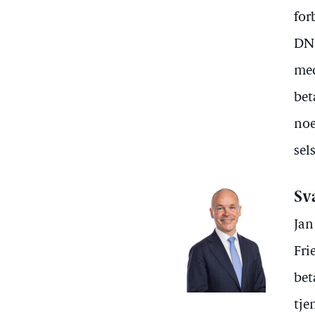
for
DN 
med
bet
noe
sel
Sv
Jan
Fri
bet
tje