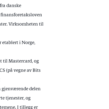
 fra danske
i finansforetaksloven
tater. Virksomheten til
 etablert i Norge,
t til Mastercard, og
CS (på vegne av Bits
g
n gjenværende delen
te tjenester, og
emene. I tillegg er