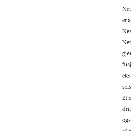
Net
er 
Nex
Net
gje
fus
eks
sel
Et 
dri
ogs