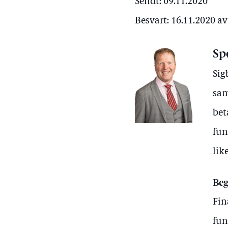
Sendt: 09.11.2020
Besvart: 16.11.2020 a
Sp
Sig
sam
bet
fun
lik
Beg
Fin
fun