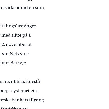
konto-virksomheten som
betalingsløsninger.
r med sikte på å
g 2. november at
hvor Nets sine
ærer i det nye
 nevnt bl.a. forestå
xept-systemet eies
norske bankers tilgang