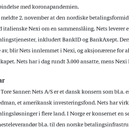
bindelse med koronapandemien.
meldte 2. november at den nordiske betalingsformid
 italienske Nexi om en sammenslåing. Nets leverer e
alingstjenester, inkludert BankID og BankAxept. Der
 av, blir Nets innlemmet i Nexi, og aksjonærene for ak
skapet. Nets har i dag rundt 3.000 ansatte, mens Nexi 
ar
 Tore Sanner: Nets A/S er et dansk konsern som bl.a. 
edman, et amerikansk investeringsfond. Nets har vi
alingsløsninger i flere land. I Norge er konsernet en s
nesteleverandør bl.a. til den norske betalingsinfrastr