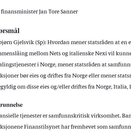
v finansminister Jan Tore Sanner
ørsmål
bjørn Gjelsvik (Sp): Hvordan mener statsråden at en 
menslåing mellom Nets og italienske Nexi vil kunne
alingstjenester i Norge, mener statsråden at samfunns
ksjoner bør eies og driftes fra Norge eller mener stats
egyldig om disse eies og/eller driftes fra Norge, Italia,
runnelse
ansielle tjenester er samfunnskritisk virksomhet. Ba
ksjonene Finanstilsynet har fremhevet som samfunns