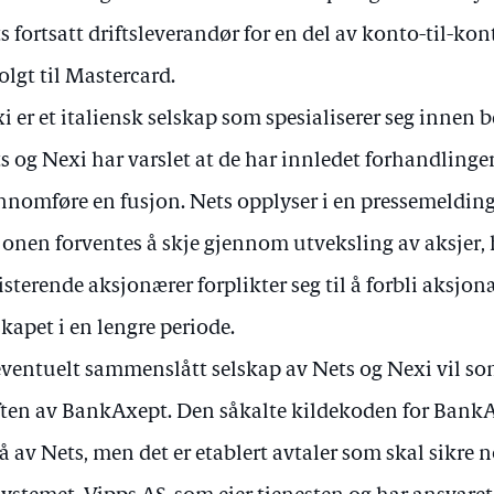
s fortsatt driftsleverandør for en del av konto-til-
solgt til Mastercard.
i er et italiensk selskap som spesialiserer seg innen 
s og Nexi har varslet at de har innledet forhandlinge
nnomføre en fusjon. Nets opplyser i en pressemeldin
jonen forventes å skje gjennom utveksling av aksjer, 
isterende aksjonærer forplikter seg til å forbli aksjon
skapet i en lengre periode.
eventuelt sammenslått selskap av Nets og Nexi vil som
ften av BankAxept. Den såkalte kildekoden for BankA
å av Nets, men det er etablert avtaler som skal sikre 