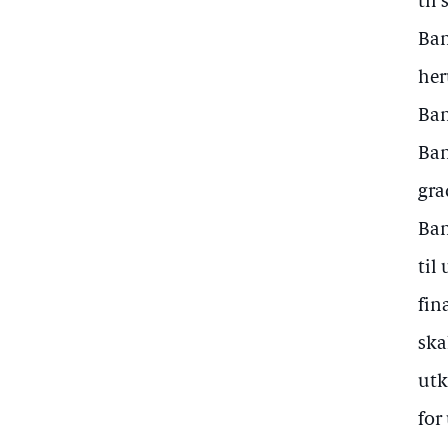
til
Ban
her
Ban
Ban
gra
Ban
til
fin
ska
utk
for