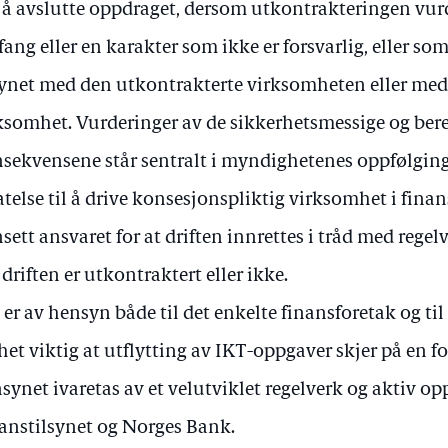
å avslutte oppdraget, dersom utkontrakteringen vurd
ang eller en karakter som ikke er forsvarlig, eller so
synet med den utkontrakterte virksomheten eller med
ksomhet. Vurderinger av de sikkerhetsmessige og be
sekvensene står sentralt i myndighetenes oppfølgin
latelse til å drive konsesjonspliktig virksomhet i fina
sett ansvaret for at driften innrettes i tråd med rege
driften er utkontraktert eller ikke.
 er av hensyn både til det enkelte finansforetak og t
het viktig at utflytting av IKT-oppgaver skjer på en f
synet ivaretas av et velutviklet regelverk og aktiv op
anstilsynet og Norges Bank.