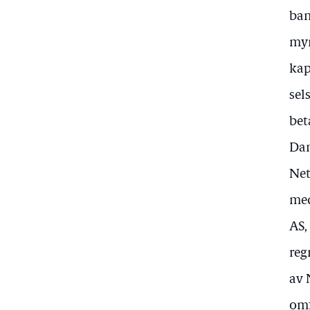
ban
myn
kap
sel
bet
Dan
Net
med
AS,
reg
av 
omf