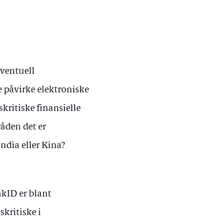
eventuell
 påvirke elektroniske
kritiske finansielle
råden det er
 India eller Kina?
nkID er blant
kritiske i