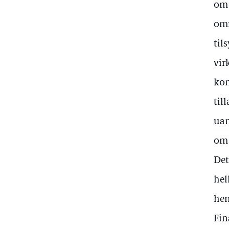
om 
omf
til
vir
kon
til
uan
om 
Det
hel
hen
Fin