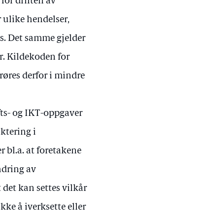
for driften av
 ulike hendelser,
s. Det samme gjelder
r. Kildekoden for
røres derfor i mindre
fts- og IKT-oppgaver
ktering i
 bl.a. at foretakene
ndring av
 det kan settes vilkår
ke å iverksette eller