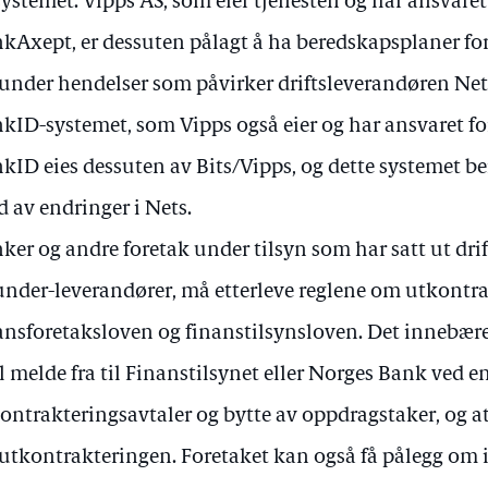
 systemet. Vipps AS, som eier tjenesten og har ansvaret 
kAxept, er dessuten pålagt å ha beredskapsplaner for
under hendelser som påvirker driftsleverandøren Net
kID-systemet, som Vipps også eier og har ansvaret fo
kID eies dessuten av Bits/Vipps, og dette systemet be
d av endringer i Nets.
ker og andre foretak under tilsyn som har satt ut dri
 under-leverandører, må etterleve reglene om utkontra
ansforetaksloven og finanstilsynsloven. Det innebærer
l melde fra til Finanstilsynet eller Norges Bank ved e
ontrakteringsavtaler og bytte av oppdragstaker, og at
 utkontrakteringen. Foretaket kan også få pålegg om ik