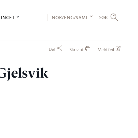
TINGET
NOR/ENG/SÁMI
SØK
Del
Skriv ut
Meld feil
Gjelsvik