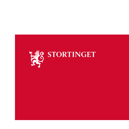
Om
stortinget