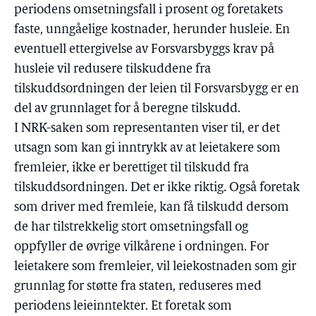
periodens omsetningsfall i prosent og foretakets
faste, unngåelige kostnader, herunder husleie. En
eventuell ettergivelse av Forsvarsbyggs krav på
husleie vil redusere tilskuddene fra
tilskuddsordningen der leien til Forsvarsbygg er en
del av grunnlaget for å beregne tilskudd.
I NRK-saken som representanten viser til, er det
utsagn som kan gi inntrykk av at leietakere som
fremleier, ikke er berettiget til tilskudd fra
tilskuddsordningen. Det er ikke riktig. Også foretak
som driver med fremleie, kan få tilskudd dersom
de har tilstrekkelig stort omsetningsfall og
oppfyller de øvrige vilkårene i ordningen. For
leietakere som fremleier, vil leiekostnaden som gir
grunnlag for støtte fra staten, reduseres med
periodens leieinntekter. Et foretak som