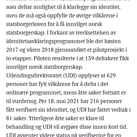
som deltar mulighet til å klarlegge sin identitet,
men de må også oppfylle de øvrige vilkårene i
statsborgerloven for å få innvilget norsk
statsborgerskap. I forkant av iverksettelsen av
identitetsavklaringsprogrammet ble det høsten
2017 og våren 2018 gjennomført et pilotprosjekt i
to etapper. Piloten resulterte i at 159 deltakere fikk
innvilget norsk statsborgerskap.
Utlendingsdirektoratet (UDI) opplyser at 629
personer har fylt vilkårene for å delta i det
ordinære programmet, mens åtte saker fortsatt er
til vurdering. Per 18. mai 2021 har 216 personer
fått verifisert sin identitet, og UDI har fattet vedtak i
81 saker. Ytterligere åtte saker er klare til
behandling og UDI vil avgjøre disse innen kort tid.
UDI avventer videre status på verifisering for en