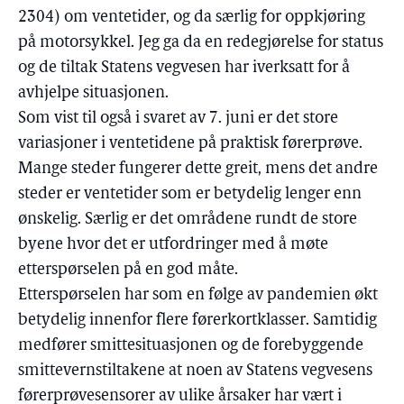
2304) om ventetider, og da særlig for oppkjøring
på motorsykkel. Jeg ga da en redegjørelse for status
og de tiltak Statens vegvesen har iverksatt for å
avhjelpe situasjonen.
Som vist til også i svaret av 7. juni er det store
variasjoner i ventetidene på praktisk førerprøve.
Mange steder fungerer dette greit, mens det andre
steder er ventetider som er betydelig lenger enn
ønskelig. Særlig er det områdene rundt de store
byene hvor det er utfordringer med å møte
etterspørselen på en god måte.
Etterspørselen har som en følge av pandemien økt
betydelig innenfor flere førerkortklasser. Samtidig
medfører smittesituasjonen og de forebyggende
smittevernstiltakene at noen av Statens vegvesens
førerprøvesensorer av ulike årsaker har vært i