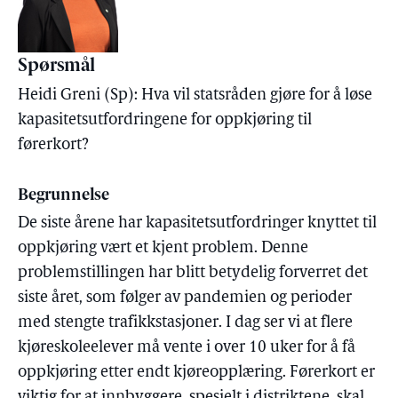
Spørsmål
Heidi Greni (Sp): Hva vil statsråden gjøre for å løse
kapasitetsutfordringene for oppkjøring til
førerkort?
Begrunnelse
De siste årene har kapasitetsutfordringer knyttet til
oppkjøring vært et kjent problem. Denne
problemstillingen har blitt betydelig forverret det
siste året, som følger av pandemien og perioder
med stengte trafikkstasjoner. I dag ser vi at flere
kjøreskoleelever må vente i over 10 uker for å få
oppkjøring etter endt kjøreopplæring. Førerkort er
viktig for at innbyggere, spesielt i distriktene, skal