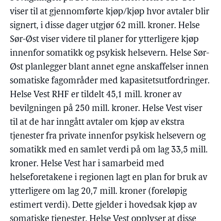
viser til at gjennomførte kjøp/kjøp hvor avtaler blir
signert, i disse dager utgjør 62 mill. kroner. Helse
Sør-Øst viser videre til planer for ytterligere kjøp
innenfor somatikk og psykisk helsevern. Helse Sør-
Øst planlegger blant annet egne anskaffelser innen
somatiske fagområder med kapasitetsutfordringer.
Helse Vest RHF er tildelt 45,1 mill. kroner av
bevilgningen på 250 mill. kroner. Helse Vest viser
til at de har inngått avtaler om kjøp av ekstra
tjenester fra private innenfor psykisk helsevern og
somatikk med en samlet verdi på om lag 33,5 mill.
kroner. Helse Vest har i samarbeid med
helseforetakene i regionen lagt en plan for bruk av
ytterligere om lag 20,7 mill. kroner (foreløpig
estimert verdi). Dette gjelder i hovedsak kjøp av
somatiske tjenester. Helse Vest opplyser at disse