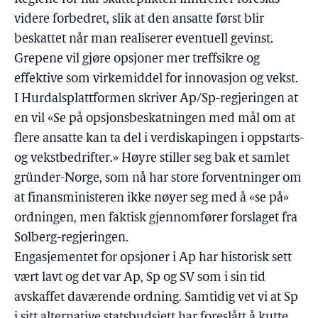
videre forbedret, slik at den ansatte først blir
beskattet når man realiserer eventuell gevinst.
Grepene vil gjøre opsjoner mer treffsikre og
effektive som virkemiddel for innovasjon og vekst.
I Hurdalsplattformen skriver Ap/Sp-regjeringen at
en vil «Se på opsjonsbeskatningen med mål om at
flere ansatte kan ta del i verdiskapingen i oppstarts-
og vekstbedrifter.» Høyre stiller seg bak et samlet
gründer-Norge, som nå har store forventninger om
at finansministeren ikke nøyer seg med å «se på»
ordningen, men faktisk gjennomfører forslaget fra
Solberg-regjeringen.
Engasjementet for opsjoner i Ap har historisk sett
vært lavt og det var Ap, Sp og SV som i sin tid
avskaffet daværende ordning. Samtidig vet vi at Sp
i sitt alternative statsbudsjett har foreslått å kutte