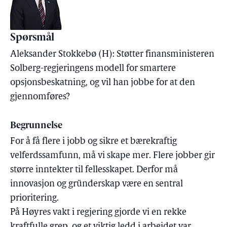
Spørsmål
Aleksander Stokkebø (H): Støtter finansministeren
Solberg-regjeringens modell for smartere
opsjonsbeskatning, og vil han jobbe for at den
gjennomføres?
Begrunnelse
For å få flere i jobb og sikre et bærekraftig
velferdssamfunn, må vi skape mer. Flere jobber gir
større inntekter til fellesskapet. Derfor må
innovasjon og gründerskap være en sentral
prioritering.
På Høyres vakt i regjering gjorde vi en rekke
kraftfulle grep, og et viktig ledd i arbeidet var