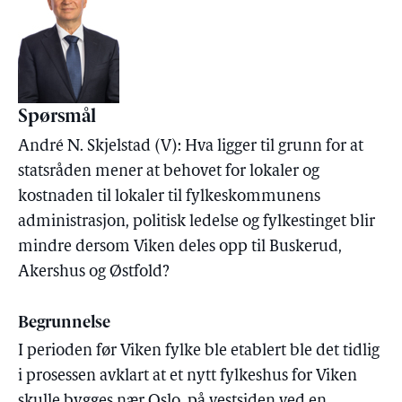
Spørsmål
André N. Skjelstad (V): Hva ligger til grunn for at
statsråden mener at behovet for lokaler og
kostnaden til lokaler til fylkeskommunens
administrasjon, politisk ledelse og fylkestinget blir
mindre dersom Viken deles opp til Buskerud,
Akershus og Østfold?
Begrunnelse
I perioden før Viken fylke ble etablert ble det tidlig
i prosessen avklart at et nytt fylkeshus for Viken
skulle bygges nær Oslo, på vestsiden ved en