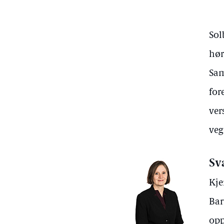
Sol
hør
Sam
for
ver
veg
Sv
Kje
Bar
opp