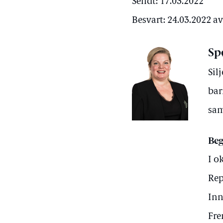
Sendt: 17.03.2022
Besvart: 24.03.2022 a
Sp
Sil
bar
sam
Beg
I o
Rep
Inn
Fre