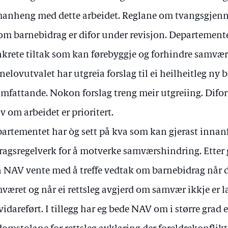
anheng med dette arbeidet. Reglane om tvangsgjen
om barnebidrag er difor under revisjon. Departement
krete tiltak som kan førebyggje og forhindre samvær
nelovutvalet har utgreia forslag til ei heilheitleg ny 
omfattande. Nokon forslag treng meir utgreiing. Difor vi
lv om arbeidet er prioritert.
artementet har òg sett på kva som kan gjerast innan
ragsregelverk for å motverke samværshindring. Etter 
 NAV vente med å treffe vedtak om barnebidrag når 
været og når ei rettsleg avgjerd om samvær ikkje er l
 vidareført. I tillegg har eg bede NAV om i større grad e