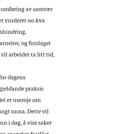
nomføring av samvær
et vurderer no kva
shindring.
barnelov, og forslaget
l arbeidet ta litt tid,
for dagens
gjeldande praksis
det er usemje om
angt unna. Dette vil
nn i dag, å vise saker