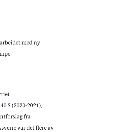
i arbeidet med ny
jempe
tiet
0 S (2020-2021),
ntforslag fra
verre var det flere av