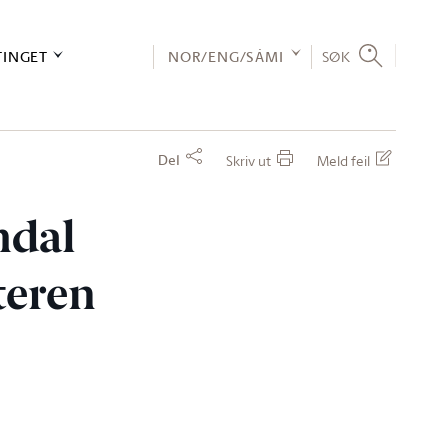
TINGET
NOR/ENG/SÁMI
SØK
Del
Skriv ut
Meld feil
mdal
teren