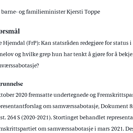
v barne- og familieminister Kjersti Toppe
ørsmål
je Hjemdal (FrP): Kan statsråden redegjøre for status 
nelov og hvilke grep hun har tenkt å gjøre for å bek
værssabotasje?
runnelse
ktober 2020 fremsatte undertegnede og Fremskrittspar
resentantforslag om samværssabotasje, Dokument 8:4
st. 264 S (2020-2021). Stortinget behandlet representa
mskrittspartiet om samværssabotasje i mars 2021. Dess