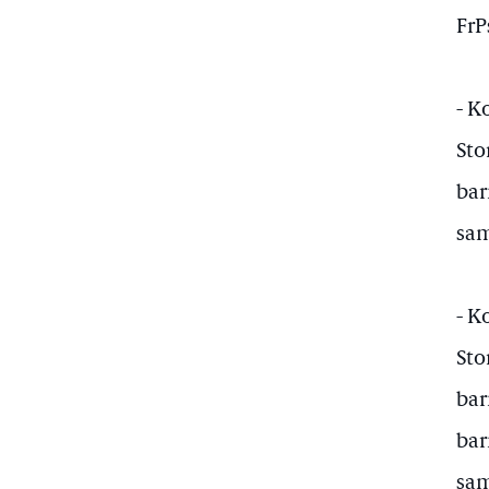
FrP
- K
Sto
bar
sam
- K
Sto
bar
bar
sam