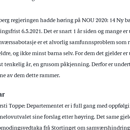
berg regjeringen hadde høring på NOU 2020: 14 Ny 
ingsfrist 6.5.2021. Det er snart 1 år siden og mange er
værssabotasje er et alvorlig samfunnsproblem som
eldre, og ikke minst barna selv. For dem det gjelder e
st tenkelig år, en grusom påkjenning. Derfor er unde
ne av dem dette rammer.
ar
rsti Toppe: Departementet er i full gang med oppfølg
nelovutvalet sine forslag etter høyring. Det same gjel
modingsvedtaka frå Stortinget om samværshindring, 