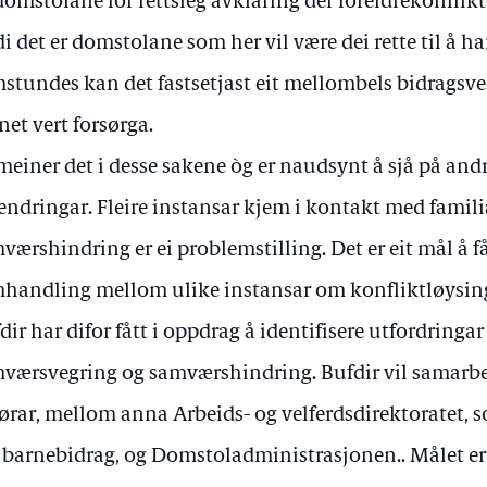
 domstolane for rettsleg avklaring der foreldrekonflikte
di det er domstolane som her vil være dei rette til å h
stundes kan det fastsetjast eit mellombels bidragsve
net vert forsørga.
meiner det i desse sakene òg er naudsynt å sjå på andr
endringar. Fleire instansar kjem i kontakt med familia
værshindring er ei problemstilling. Det er eit mål å få
handling mellom ulike instansar om konfliktløysing
dir har difor fått i oppdrag å identifisere utfordringar
værsvegring og samværshindring. Bufdir vil samarb
ørar, mellom anna Arbeids- og velferdsdirektoratet, s
barnebidrag, og Domstoladministrasjonen.. Målet er