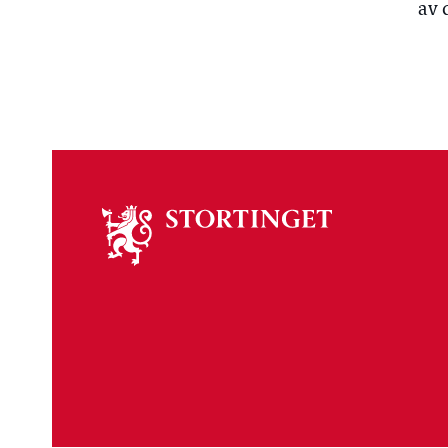
av 
Om
stortinget