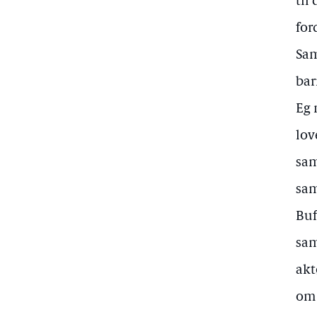
til
for
Sam
bar
Eg 
lov
sam
sam
Buf
sam
akt
om 