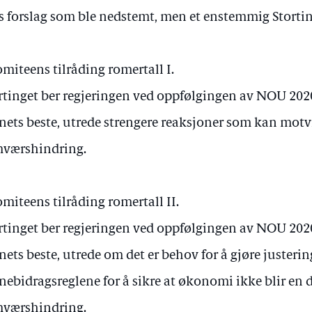
s forslag som ble nedstemt, men et enstemmig Stortin
omiteens tilråding romertall I.
rtinget ber regjeringen ved oppfølgingen av NOU 2020
nets beste, utrede strengere reaksjoner som kan motv
værshindring.
omiteens tilråding romertall II.
rtinget ber regjeringen ved oppfølgingen av NOU 2020
nets beste, utrede om det er behov for å gjøre justerin
nebidragsreglene for å sikre at økonomi ikke blir en d
værshindring.