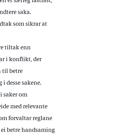
n er særleg fastlåst,
andtere saka.
dtak som sikrar at
e tiltak enn
r i konflikt, der
 til betre
 i desse sakene.
 i saker om
eide med relevante
om forvaltar reglane
 ei betre handsaming