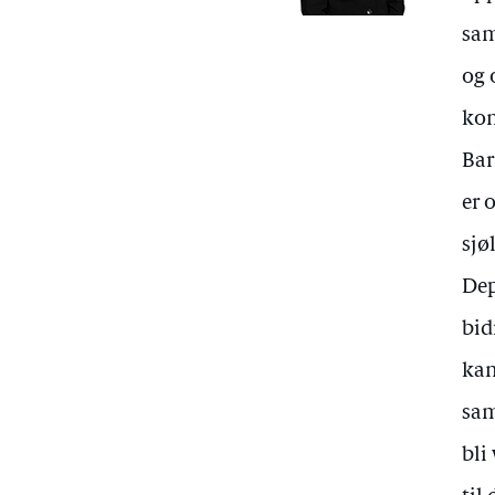
sam
og 
kon
Bar
er 
sjø
Dep
bid
kan
sam
bli