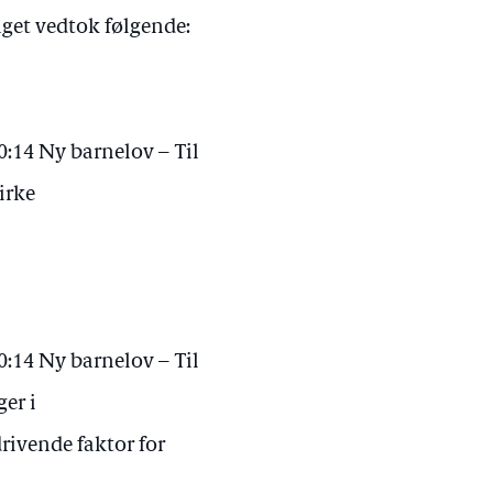
get vedtok følgende:
:14 Ny barnelov – Til
irke
:14 Ny barnelov – Til
ger i
rivende faktor for