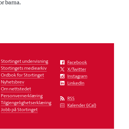
or barna.
Stortinget undervisning
Facebook
Stortingets mediearkiv
X/Twitter
Ordbok for Stortinget
Instagram
Nyhetsbrev
LinkedIn
Om nettstedet
Personvernerklæring
RSS
Tilgjengelighetserklæring
Kalender (iCal)
Jobb på Stortinget