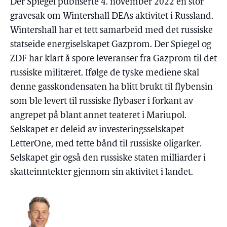
Der Spiegel publiserte 4. november 2022 en stor
gravesak om Wintershall DEAs aktivitet i Russland.
Wintershall har et tett samarbeid med det russiske
statseide energiselskapet Gazprom. Der Spiegel og
ZDF har klart å spore leveranser fra Gazprom til det
russiske militæret. Ifølge de tyske mediene skal
denne gasskondensaten ha blitt brukt til flybensin
som ble levert til russiske flybaser i forkant av
angrepet på blant annet teateret i Mariupol.
Selskapet er deleid av investeringsselskapet
LetterOne, med tette bånd til russiske oligarker.
Selskapet gir også den russiske staten milliarder i
skatteinntekter gjennom sin aktivitet i landet.