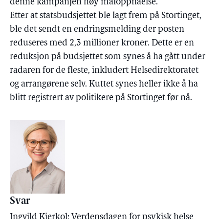
denne kampanjen høy måloppnåelse.
Etter at statsbudsjettet ble lagt frem på Stortinget,
ble det sendt en endringsmelding der posten
reduseres med 2,3 millioner kroner. Dette er en
reduksjon på budsjettet som synes å ha gått under
radaren for de fleste, inkludert Helsedirektoratet
og arrangørene selv. Kuttet synes heller ikke å ha
blitt registrert av politikere på Stortinget før nå.
Svar
Ingvild Kjerkol: Verdensdagen for psykisk helse