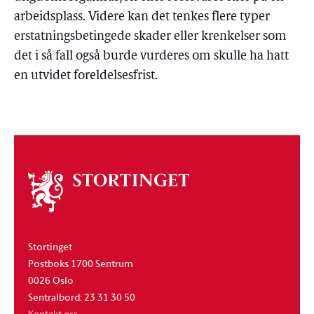
arbeidsplass. Videre kan det tenkes flere typer
erstatningsbetingede skader eller krenkelser som
det i så fall også burde vurderes om skulle ha hatt
en utvidet foreldelsesfrist.
Om
stortinget
Stortinget
Postboks 1700 Sentrum
0026 Oslo
Sentralbord: 23 31 30 50
Kontakt oss