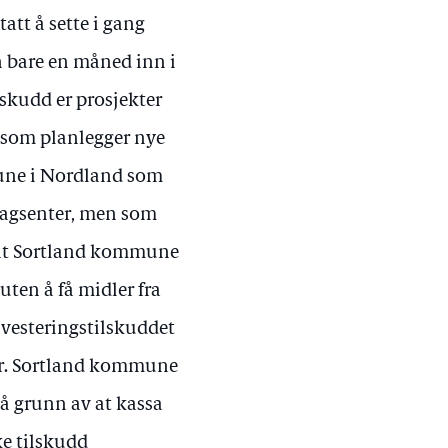
att å sette i gang
 bare en måned inn i
lskudd er prosjekter
r som planlegger nye
une i Nordland som
 dagsenter, men som
r at Sortland kommune
uten å få midler fra
nvesteringstilskuddet
kter. Sortland kommune
på grunn av at kassa
ke tilskudd