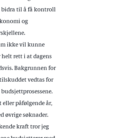
bidra til å få kontroll
 økonomi og
skjellene.
som ikke vil kunne
helt rett i at dagens
ddsvis. Bakgrunnen for
tilskuddet vedtas for
e budsjettprosessene.
eller påfølgende år,
ed øvrige søknader.
kende kraft tror jeg