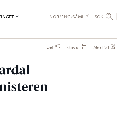
TINGET
NOR/ENG/SÁMI
SØK
Del
Skriv ut
Meld feil
vardal
inisteren