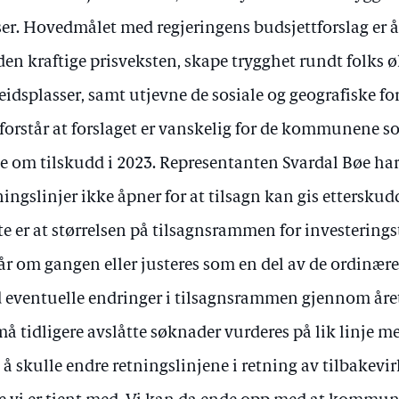
ser. Hovedmålet med regjeringens budsjettforslag er å 
den kraftige prisveksten, skape trygghet rundt folks
eidsplasser, samt utjevne de sosiale og geografiske for
 forstår at forslaget er vanskelig for de kommunene 
e om tilskudd i 2023. Representanten Svardal Bøe har 
ningslinjer ikke åpner for at tilsagn kan gis ettersku
te er at størrelsen på tilsagnsrammen for investerings
 år om gangen eller justeres som en del av de ordinær
 eventuelle endringer i tilsagnsrammen gjennom året 
må tidligere avslåtte søknader vurderes på lik linje m
 å skulle endre retningslinjene i retning av tilbakevir