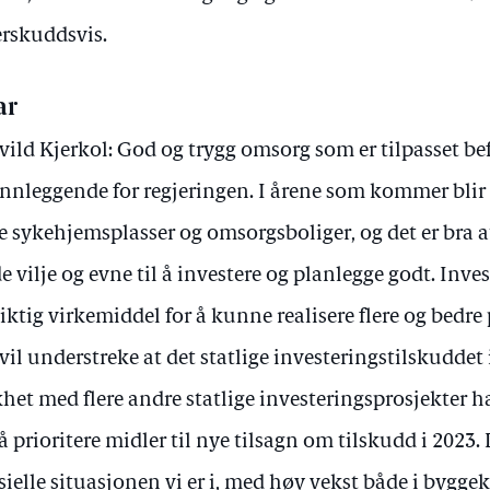
erskuddsvis.
ar
vild Kjerkol: God og trygg omsorg som er tilpasset b
nnleggende for regjeringen. I årene som kommer blir
re sykehjemsplasser og omsorgsboliger, og det er bra
e vilje og evne til å investere og planlegge godt. Inve
viktig virkemiddel for å kunne realisere flere og bedre 
 vil understreke at det statlige investeringstilskuddet
ikhet med flere andre statlige investeringsprosjekter h
 å prioritere midler til nye tilsagn om tilskudd i 2023.
sielle situasjonen vi er i, med høy vekst både i bygg