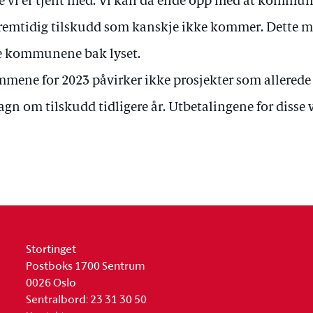
e vi er tjent med. Vi kan da ende opp med at kommu
fremtidig tilskudd som kanskje ikke kommer. Dette me
e kommunene bak lyset.
mene for 2023 påvirker ikke prosjekter som allerede 
sagn om tilskudd tidligere år. Utbetalingene for disse
Stortinget
Postboks 1700 Sentrum
0026 Oslo
Sentralbord: 23 31 30 50