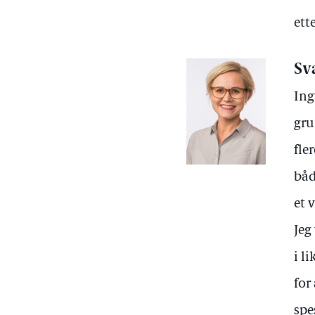
ett
Sv
Ing
gru
fle
båd
et 
Jeg
i l
for
spe