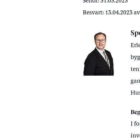
Sendt: 31.03.2023
Besvart: 13.04.2023 a
Sp
Erl
byg
ten
gan
Hu
Beg
I f
inv