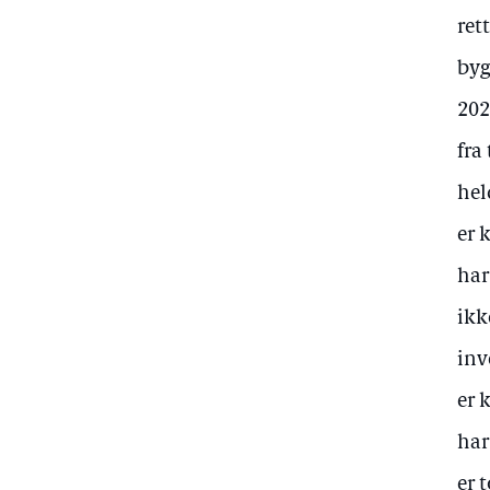
ret
byg
202
fra
hel
er 
har
ikk
inv
er 
har
er 