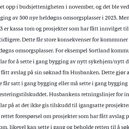
tet opp i budsjettenigheten i november, og det ble vedt
ging av 500 nye heldøgns omsorgsplasser i 2023. Men
3 er kassa tom og prosjekter som har fått innvilget ti
 tidligere. Dette får store konsekvenser for kommune
døgns omsorgsplasser. For eksempel Sortland komm
klar for å sette i gang bygging av nytt sykehjem/nytt
 fått avslag på sin søknad fra Husbanken. Dette gjø
e får satt i gang bygging eller må sette i gang bygging 
esteringstilskuddet. Husbankens retningslinjer for i
klar på at det ikke gis tilskudd til igangsatte prosje
 rettet forespørsel om prosjekter som har fått avslag 
tom, likevel kan sette i gang og beholde retten til å sø