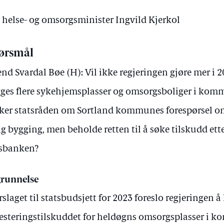
v helse- og omsorgsminister Ingvild Kjerkol
ørsmål
end Svardal Bøe (H): Vil ikke regjeringen gjøre mer i 20
ges flere sykehjemsplasser og omsorgsboliger i kom
ker statsråden om Sortland kommunes forespørsel om
g bygging, men beholde retten til å søke tilskudd ett
sbanken?
runnelse
orslaget til statsbudsjett for 2023 foreslo regjeringen å 
esteringstilskuddet for heldøgns omsorgsplasser i 