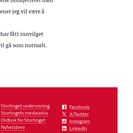
nene budsjetterer med
ner jeg vil være å
har fått innvilget
 vil gå som normalt.
Stortinget undervisning
Facebook
Stortingets mediearkiv
X/Twitter
Ordbok for Stortinget
Instagram
Nyhetsbrev
LinkedIn