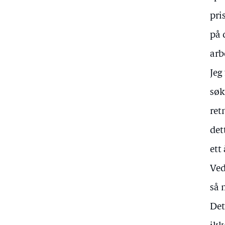
pri
på 
arb
Jeg
søk
ret
det
ett
Ved
så 
Det