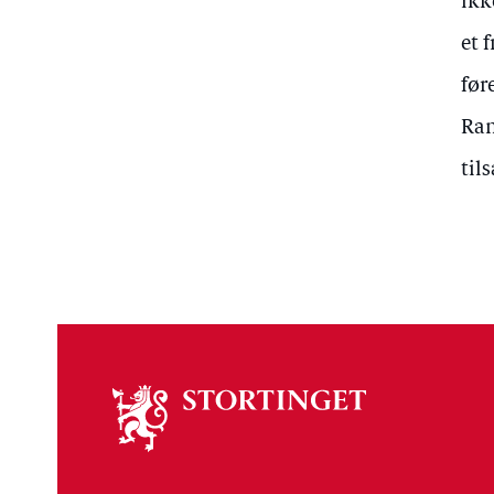
ikk
et 
før
Ram
til
Om
stortinget