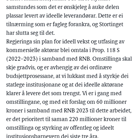
samstundes som det er ønskjeleg å auke delen
plassar levert av ideelle leverandørar. Dette er ei
tilnærming som er fagleg forankra, og Stortinget
har slutta seg til det.
Regjeringa sin plan for ideell vekst og utfasing av
kommersielle aktørar blei omtala i Prop. 118 S
(2022–2023) i samband med RNB. Omstillinga skal
skje gradvis, og er avhengig av dei ordinære
budsjettprosessane, at vi lukkast med å styrkje dei
statlege institusjonane og at dei ideelle aktørane
klarer å levere det som trengst. Vi er i gang med
omstillingane, og med eit forslag om 60 millioner
kroner i samband med RNB 2023 til dette arbeidet,
er det prioritert til saman 220 millioner kroner til
omstillinga og styrking av offentleg og ideelt
institusjonsbarnevern dei siste tre åra.