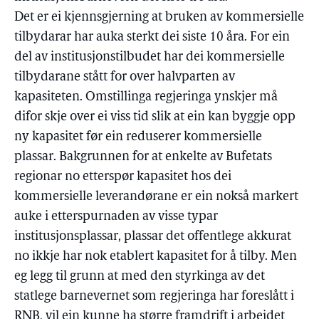
Det er ei kjennsgjerning at bruken av kommersielle
tilbydarar har auka sterkt dei siste 10 åra. For ein
del av institusjonstilbudet har dei kommersielle
tilbydarane stått for over halvparten av
kapasiteten. Omstillinga regjeringa ynskjer må
difor skje over ei viss tid slik at ein kan byggje opp
ny kapasitet før ein reduserer kommersielle
plassar. Bakgrunnen for at enkelte av Bufetats
regionar no etterspør kapasitet hos dei
kommersielle leverandørane er ein nokså markert
auke i etterspurnaden av visse typar
institusjonsplassar, plassar det offentlege akkurat
no ikkje har nok etablert kapasitet for å tilby. Men
eg legg til grunn at med den styrkinga av det
statlege barnevernet som regjeringa har foreslått i
RNB, vil ein kunne ha større framdrift i arbeidet