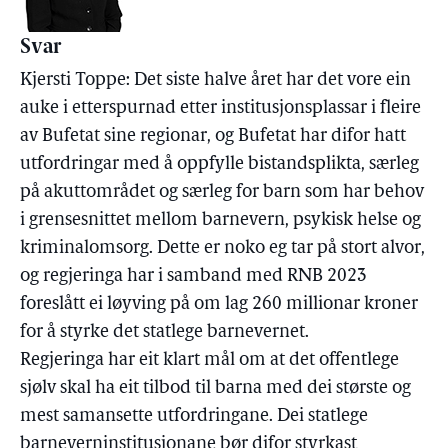
Svar
Kjersti Toppe: Det siste halve året har det vore ein
auke i etterspurnad etter institusjonsplassar i fleire
av Bufetat sine regionar, og Bufetat har difor hatt
utfordringar med å oppfylle bistandsplikta, særleg
på akuttområdet og særleg for barn som har behov
i grensesnittet mellom barnevern, psykisk helse og
kriminalomsorg. Dette er noko eg tar på stort alvor,
og regjeringa har i samband med RNB 2023
foreslått ei løyving på om lag 260 millionar kroner
for å styrke det statlege barnevernet.
Regjeringa har eit klart mål om at det offentlege
sjølv skal ha eit tilbod til barna med dei største og
mest samansette utfordringane. Dei statlege
barneverninstitusjonane bør difor styrkast