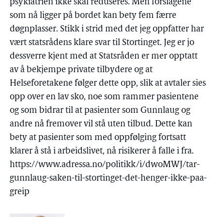
psykiatrien ikke skal reduseres. Men forslagene
som nå ligger på bordet kan bety fem færre
døgnplasser. Stikk i strid med det jeg oppfatter har
vært statsrådens klare svar til Stortinget. Jeg er jo
dessverre kjent med at Statsråden er mer opptatt
av å bekjempe private tilbydere og at
Helseforetakene følger dette opp, slik at avtaler sies
opp over en lav sko, noe som rammer pasientene
og som bidrar til at pasienter som Gunnlaug og
andre nå fremover vil stå uten tilbud. Dette kan
bety at pasienter som med oppfølging fortsatt
klarer å stå i arbeidslivet, nå risikerer å falle i fra.
https://www.adressa.no/politikk/i/dwoMWJ/tar-
gunnlaug-saken-til-stortinget-det-henger-ikke-paa-
greip