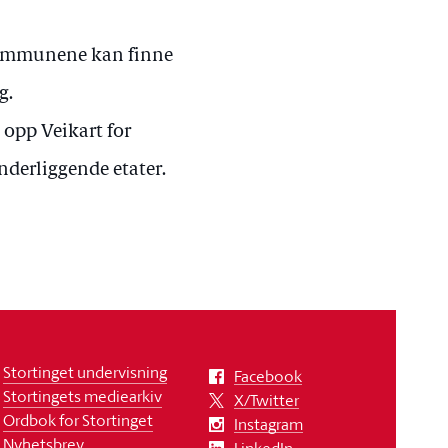
 kommunene kan finne
g.
opp Veikart for
nderliggende etater.
Stortinget undervisning
Facebook
Stortingets mediearkiv
X/Twitter
Ordbok for Stortinget
Instagram
Nyhetsbrev