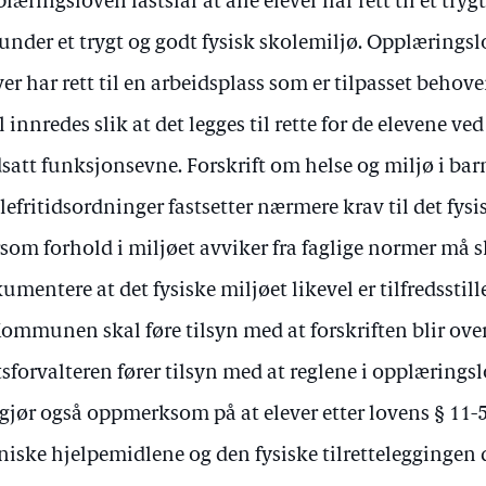
læringsloven fastslår at alle elever har rett til et try
under et trygt og godt fysisk skolemiljø. Opplæringslo
ver har rett til en arbeidsplass som er tilpasset behov
l innredes slik at det legges til rette for de elevene v
satt funksjonsevne. Forskrift om helse og miljø i bar
lefritidsordninger fastsetter nærmere krav til det fysis
som forhold i miljøet avviker fra faglige normer må
umentere at det fysiske miljøet likevel er tilfredsstille
Kommunen skal føre tilsyn med at forskriften blir ove
tsforvalteren fører tilsyn med at reglene i opplærings
 gjør også oppmerksom på at elever etter lovens § 11-5 
niske hjelpemidlene og den fysiske tilretteleggingen 