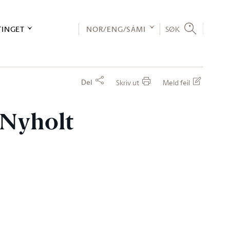
TINGET
NOR/ENG/SÁMI
SØK
Del
Skriv ut
Meld feil
e Nyholt