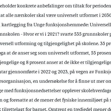
eholder konkrete anbefalinger om tiltak for period
at alle nærskoler skal være universelt utformet i 2030
n kartlegging fra Unge funksjonshemmede: Universel
nnskolen - Hvor er vi i 2021? svarte 535 grunnskoler
versell utforming og tilgjengelighet på skolene. 35 p
ga at de anser seg som universelt utformet, 55 prosent
gjengelige og 8 prosent anser at de ikke er tilgjengelige
tar gjennomførte i 2022 og 2023, på vegen av Funk
lesorganisasjon, en undersøkelse for å finne ut mer 
e med funksjonsnedsettelser opplever skolehverdagen
n og foresatte at de mener det fysiske innemiljøet på 
 tilrettelagt for barnet. Omtrent en tredjedel mener de