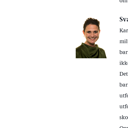
om 
Sv
Kar
mil
bar
ikk
Det
bar
utf
utf
sko