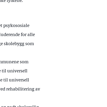
ike fylkene.
et psykososiale
luderende for alle
nge skolebygg som
 kommunene som
til universell
 til universell
ed rehabilitering av