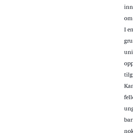
inn
om 
I e
gru
uni
opp
til
Kan
fel
ung
bar
nok