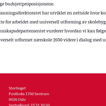
ige budsjettproposisjonene.
anningsdirektoratet har utviklet en nettside hvor
tte for arbeidet med universell utforming av skolebyg
nskapsdepartementet vurderer hvordan vi kan følge 
verselt utformet nærskole 2030 videre i dialog med u
Stortinget
Postboks 1700 Sentrum
0026 Oslo
Sentralbord: 23 31 30 50