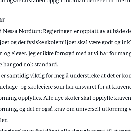
at også statsråden oppgir hvordan dette ser ut i de ul
ar
i Nessa Nordtun: Regjeringen er opptatt av at både d
jøet og det fysiske skolemiljøet skal være godt og ink
n og elever. Jeg er ikke fornøyd med at vi har for ma
e har god nok standard.
 er samtidig viktig for meg å understreke at det er
nehage- og skoleeiere som har ansvaret for at kravene 
orming oppfylles. Alle nye skoler skal oppfylle kravene
orming, og det er også krav om universell utforming v
ler.