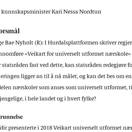
av kunnskapsminister Kari Nessa Nordtun
ørsmål
e Bae Nyholt (R): I Hurdalsplattformen skriver regjer
nnomføre «Veikart for universelt utformet nærskole»
r statsråden fast ved dette, kan statsråden redegjøre 
jeringen ligger an til å nå målet, og kan det bes om en
elen nærskoler som anses som universelt utformet, ti
gjengelige, i hele landet og i hvert fylke?
runnelse
dir presenterte i 2018 Veikart universelt utformet næ