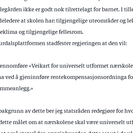
legården ikke er godt nok tilrettelagt for barnet. I til
leledere at skolen har: tilgjengelige uteområder og lek
eklima og tilgjengelige fellesrom.
urdalsplattformen stadfester regjeringen at den vil:
ennomføre «Veikart for universelt utformet nærskole
a ved å gjeninnføre rentekompensasjonsordninga fo
ømmeanlegg.»
bakgrunn av dette ber jeg statsråden redegjøre for hvor
dette målet om at nærskolene skal være universelt utf