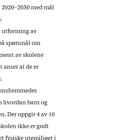
en 2020–2030 med mål
.
l utforming av
 på spørsmål om
rosent av skolene
 anser at de er
.
sjonshemmedes
om hvordan barn og
. Der oppgir 4 av 10
skolen ikke er godt
t fysiske utemiljøet i