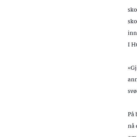
sko
sko
inn
I H
«Gj
ann
sv
På 
nå 