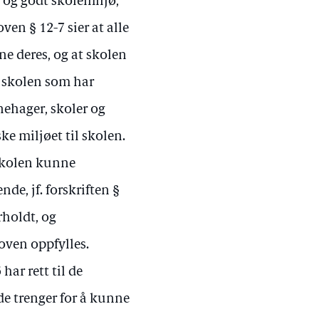
gt og godt skolemiljø,
ven § 12-7 sier at alle
ene deres, og at skolen
ed skolen som har
nehager, skoler og
ke miljøet til skolen.
 skolen kunne
nde, jf. forskriften §
rholdt, og
loven oppfylles.
har rett til de
de trenger for å kunne