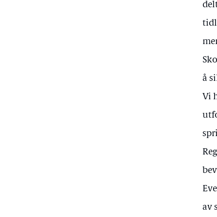
del
tid
men
Sko
å s
Vi 
utf
spr
Reg
bev
Eve
av 