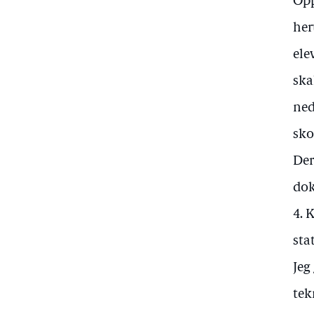
Opp
her
ele
ska
ned
sko
Der
dok
4. 
sta
Jeg
tek