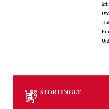
årl
Utd
stø
Kun
Uni
Om
stortinget