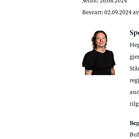
Sendt: 26.08.2024
Besvart: 02.09.2024 
Sp
Heg
gje
Stå
reg
and
til
Beg
Buf