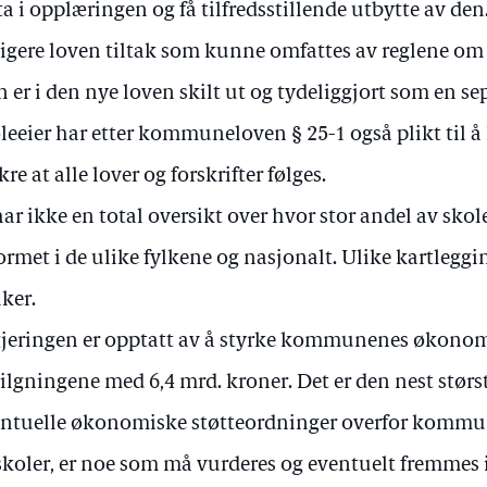
ta i opplæringen og få tilfredsstillende utbytte av den.
ligere loven tiltak som kunne omfattes av reglene om
 er i den nye loven skilt ut og tydeliggjort som en sep
leeier har etter kommuneloven § 25-1 også plikt til å
ikre at alle lover og forskrifter følges.
har ikke en total oversikt over hvor stor andel av sko
ormet i de ulike fylkene og nasjonalt. Ulike kartleggi
iker.
jeringen er opptatt av å styrke kommunenes økonomi
ilgningene med 6,4 mrd. kroner. Det er den nest størs
ntuelle økonomiske støtteordninger overfor kommu
skoler, er noe som må vurderes og eventuelt fremmes 