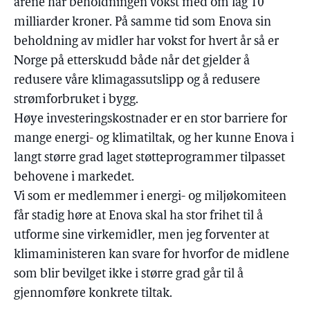
årene har beholdningen vokst med om lag 10
milliarder kroner. På samme tid som Enova sin
beholdning av midler har vokst for hvert år så er
Norge på etterskudd både når det gjelder å
redusere våre klimagassutslipp og å redusere
strømforbruket i bygg.
Høye investeringskostnader er en stor barriere for
mange energi- og klimatiltak, og her kunne Enova i
langt større grad laget støtteprogrammer tilpasset
behovene i markedet.
Vi som er medlemmer i energi- og miljøkomiteen
får stadig høre at Enova skal ha stor frihet til å
utforme sine virkemidler, men jeg forventer at
klimaministeren kan svare for hvorfor de midlene
som blir bevilget ikke i større grad går til å
gjennomføre konkrete tiltak.