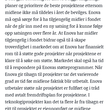
planer og prioritere de beste prosjektene ettersom
midlene ikke må tildeles i året de bevilges. Enova
må også sørge for å ha tilgjengelig midler i fondet
når de går inn med en ny satsing for å kunne følge
opp satsingen over flere år. At Enova har midler
tilgjengelig i fondet bidrar også til å skape
troverdighet i markedet om at Enova har finansielt
rom til å støtte gode prosjekter når prosjektene er
klare til å søke om støtte. Markedet skal også ha tid
til å respondere på Enovas støtteprogrammer. Når
Enova gir tilsagn til prosjekter tar det varierende
grad av tid før midlene faktisk blir utbetalt. Enova
utbetaler støtte når prosjektet er fullført og i tråd
med avtalt fremdriftsplan for prosjektene. I
teknologiprosjekter kan det ta flere år fra tilsagn er
gitt til prosjektet er gjennomført og midlene