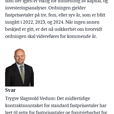
som der igjen er viktig for innhenting av kapital, og
investeringsanalyser. Ordningen gjelder
fastprisavtaler på tre, fem, eller syv år, som er blitt
inngått i 2022, 2023, og 2024. Når ingen annen
beskjed er gitt, er det nå usikkerhet om hvorvidt
ordningen skal videreføres for kommende år.
Svar
Trygve Slagsvold Vedum: Det midlertidige
kontraktsunntaket for standard fastprisavtaler har
lagt til rette for fastprisavtaler og forutsigbarhet for