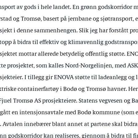
nsport av gods i hele landet. En grønn godskorridor 
stad og Tromsø, basert på jernbane og sjøtransport, e
sjekt i denne sammenhengen. Slik jeg har forstått pro
topp å bidra til effektiv og klimavennlig godstranspo
sjektet mottar allerede betydelig offentlig støtte. EN
tte prosjektet, som kalles Nord-Norgelinjen, med A
sjekteier. I tillegg gir ENOVA støtte til ladeanlegg og 
ktriske containerfartøy i Bodø og Tromsø havner. Her
Fjuel Tromsø AS prosjekteiere. Statens vegvesen og B
gått en intensjonsavtale med Bodø kommune (som e
. Avtalen innebærer blant annet at partene skal bidra
nn godskorridor kan realiseres, gjennom å bidra til f