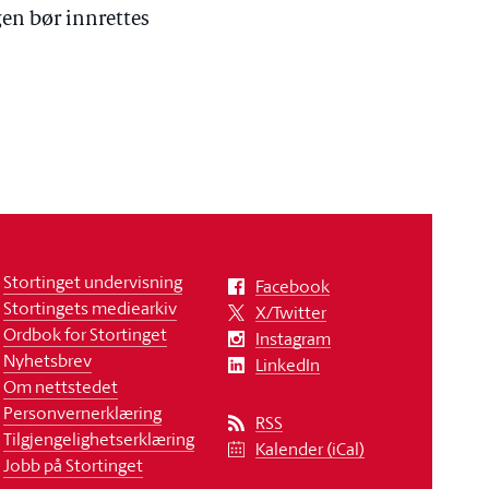
en bør innrettes
Stortinget undervisning
Facebook
Stortingets mediearkiv
X/Twitter
Ordbok for Stortinget
Instagram
Nyhetsbrev
LinkedIn
Om nettstedet
Personvernerklæring
RSS
Tilgjengelighetserklæring
Kalender (iCal)
Jobb på Stortinget