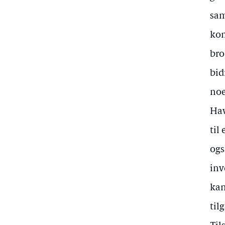
sam
kom
bro
bid
noe
Hav
til
ogs
inv
kan
til