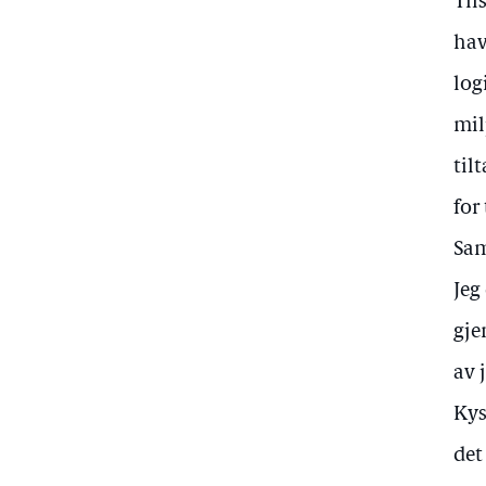
Til
hav
log
mil
til
for
Sam
Jeg
gje
av 
Kys
det