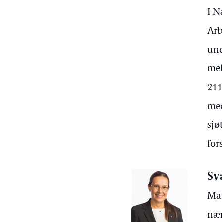
I N
Arb
und
mel
211
med
sjø
for
Sv
Mar
nær