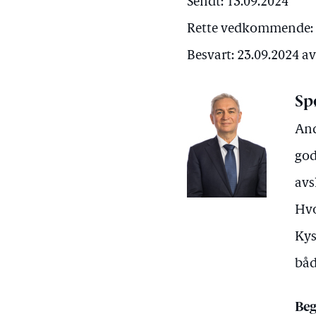
Sendt: 13.09.2024
Rette vedkommende: F
Besvart: 23.09.2024 a
Sp
And
god
avs
Hvo
Kys
båd
Beg