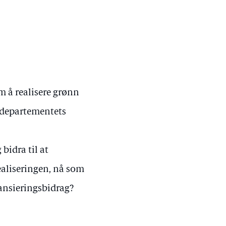
om å realisere grønn
 departementets
bidra til at
ealiseringen, nå som
ansieringsbidrag?