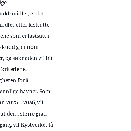
lge.
uddsmidler, er det
dles etter fastsatte
ene som er fastsatt i
tilskudd gjennom
r, og søknaden vil bli
 kriteriene.
gheten for å
vennlige havner. Som
an 2025 – 2036, vil
t den i større grad
mgang vil Kystverket få