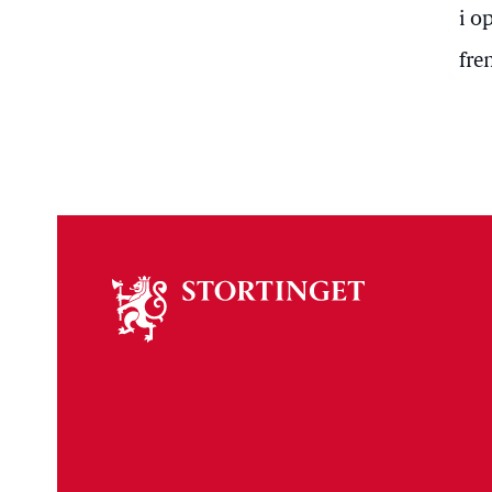
i o
fre
Om
stortinget