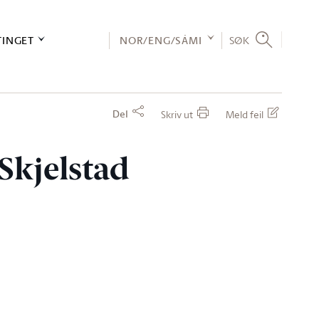
TINGET
NOR/ENG/SÁMI
SØK
Del
Skriv ut
Meld feil
 Skjelstad