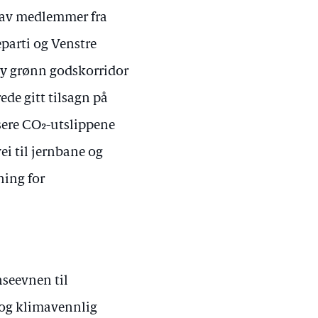
e av medlemmer fra
eparti og Venstre
ny grønn godskorridor
de gitt tilsagn på
usere CO₂-utslippene
vei til jernbane og
ning for
seevnen til
r og klimavennlig