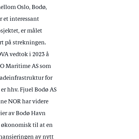
mellom Oslo, Bodø,
r et interessant
sjektet, er målet
rt på strekningen.
OVA vedtok i 2023 å
SKO Maritime AS som
ladeinfrastruktur for
 er hhv. Fjuel Bodø AS
ane NOR har videre
ier av Bodø Havn
 økonomisk til at en
inansieringen av nytt