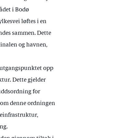
ådet i Bodø
kesvei løftes i en
bindes sammen. Dette
minalen og havnen,
 i utgangspunktet opp
ktur. Dette gjelder
kuddsordning for
ennom denne ordningen
neinfrastruktur,
ing.