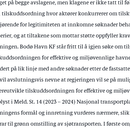
get på begge avslagene, men klagene er ikke tatt til fø
n tilskuddsordning hvor aktører konkurrerer om tilsk
jørende for legitimiteten at innkomne søknader behan
terier, og at tiltakene som mottar støtte oppfyller krav
ningen. Bodø Havn KF står fritt til å igjen søke om 
skuddsordningen for effektive og miljøvennlige havne
dert på lik linje med andre søknader etter de fastsatte
 vil avslutningsvis nevne at regjeringen vil se på muli
ereutvikle tilskuddsordningen for effektive og miljø
lyst i Meld. St. 14 (2023 – 2024) Nasjonal transportpl
ningens formål og innretning vurderes nærmere, slik a
rar til grønn omstilling av sjøtransporten. I første o