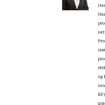
tra
Har
pro
net
Pro
stø
pro
ele
og 
inn
KF)
grø