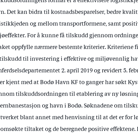
skuddsordningens formål er å effektivisere logistikkj
n. Det kan bidra til kostnadsbesparelser, bedre kvalit
istikkjeden og mellom transportformene, samt positi
jøeffekter. For å kunne få tilskudd gjennom ordnin
taket oppfylle nærmere bestemte kriterier. Kriteriene f
 tilskudd til investering i effektive og miljøvennlig ha
ferdselsdepartementet 2. april 2019 og revidert 5. feb
 er kjent med at Bodø Havn KF to ganger har søkt Ky
nnom tilskuddsordningen til etablering av ny løsni
jernbanestasjon og havn i Bodø. Søknadene om tilsku
tverket blant annet med henvisning til at det er for 
 omsøkte tiltaket og de beregnede positive effektene