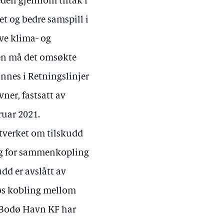
eden gjennom tiltak i
et og bedre samspill i
ve klima- og
gen må det omsøkte
innes i Retningslinjer
vner, fastsatt av
ruar 2021.
stverket om tilskudd
ng for sammenkopling
dd er avslått av
løs kobling mellom
. Bodø Havn KF har