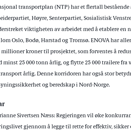
asjonal transportplan (NTP) har et flertall beståend
eiderpartiet, Høyre, Senterpartiet, Sosialistisk Venstr
erstreket viktigheten av arbeidet med å etablere en 
lom Oslo, Bodø, Harstad og Tromsø. ENOVA har allere
 millioner kroner til prosjektet, som forventes å red
 minst 25 000 tonn årlig, og flytte 25 000 trailere fra 
transport årlig. Denne korridoren har også stor betyd
syningssikkerhet og beredskap i Nord-Norge.
ar
ianne Sivertsen Næss: Regjeringen vil øke konkurran
ingslivet gjennom å legge til rette for effektiv, sikke