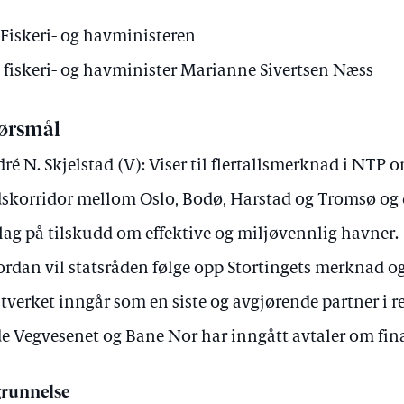
iskeri- og havministeren
v fiskeri- og havminister Marianne Sivertsen Næss
ørsmål
ré N. Skjelstad (V): Viser til flertallsmerknad i NTP 
skorridor mellom Oslo, Bodø, Harstad og Tromsø og
lag på tilskudd om effektive og miljøvennlig havner.
rdan vil statsråden følge opp Stortingets merknad og 
tverket inngår som en siste og avgjørende partner i r
e Vegvesenet og Bane Nor har inngått avtaler om fin
runnelse