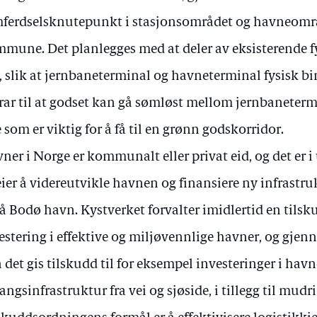
ferdselsknutepunkt i stasjonsområdet og havneomr
mune. Det planlegges med at deler av eksisterende fyl
, slik at jernbaneterminal og havneterminal fysisk 
rar til at godset kan gå sømløst mellom jernbaneter
 som er viktig for å få til en grønn godskorridor.
ner i Norge er kommunalt eller privat eid, og det er
 eier å videreutvikle havnen og finansiere ny infrastru
å Bodø havn. Kystverket forvalter imidlertid en tils
estering i effektive og miljøvennlige havner, og gj
 det gis tilskudd til for eksempel investeringer i hav
gangsinfrastruktur fra vei og sjøside, i tillegg til mudr