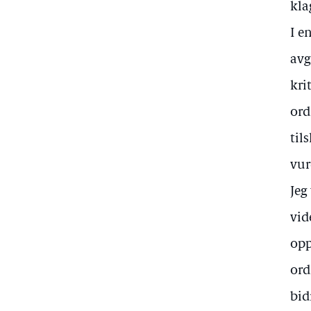
kla
I e
avg
kri
ord
til
vur
Jeg
vid
opp
ord
bid