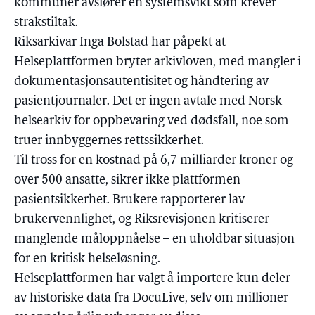
kommuner avslører en systemsvikt som krever
strakstiltak.
Riksarkivar Inga Bolstad har påpekt at
Helseplattformen bryter arkivloven, med mangler i
dokumentasjonsautentisitet og håndtering av
pasientjournaler. Det er ingen avtale med Norsk
helsearkiv for oppbevaring ved dødsfall, noe som
truer innbyggernes rettssikkerhet.
Til tross for en kostnad på 6,7 milliarder kroner og
over 500 ansatte, sikrer ikke plattformen
pasientsikkerhet. Brukere rapporterer lav
brukervennlighet, og Riksrevisjonen kritiserer
manglende måloppnåelse – en uholdbar situasjon
for en kritisk helseløsning.
Helseplattformen har valgt å importere kun deler
av historiske data fra DocuLive, selv om millioner