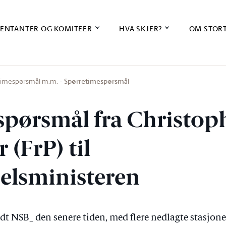
ENTANTER OG KOMITEER
HVA SKJER?
OM STOR
Spørretimespørsmål
timespørsmål m.m.
spørsmål fra Christop
 (FrP) til
elsministeren
t NSB_ den senere tiden, med flere nedlagte stasjone