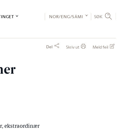
TINGET
NOR/ENG/SÁMI
SØK
Del
Skriv ut
Meld feil
her
r, ekstraordinær