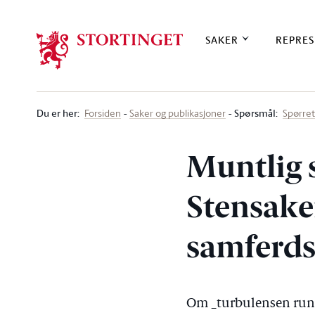
Stortinget.no
SAKER
REPRES
Du er her
:
Spørsmål:
Forsiden
Saker og publikasjoner
Spørre
Muntlig 
Stensaker
samferds
Om _turbulensen rund