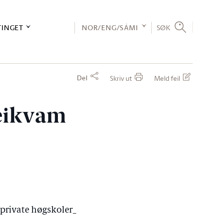
TINGET
NOR/ENG/SÁMI
SØK
Del
Skriv ut
Meld feil
Reikvam
private høgskoler_