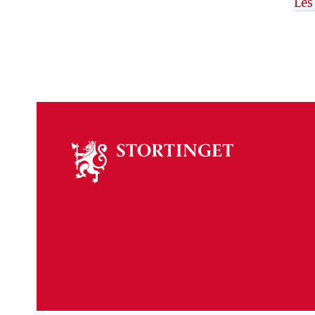
Les
Om
stortinget