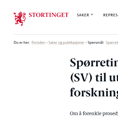
Stortinget.no
SAKER
REPRES
Du er her
:
Spørsmål:
Forsiden
Saker og publikasjoner
Spørre
Spørreti
(SV) til 
forsknin
Om å forenkle prosed