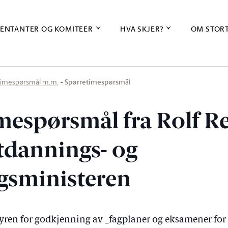
ENTANTER OG KOMITEER
HVA SKJER?
OM STOR
Spørretimespørsmål
timespørsmål m.m.
mespørsmål fra Rolf 
utdannings- og
gsministeren
yren for godkjenning av _fagplaner og eksamener for 