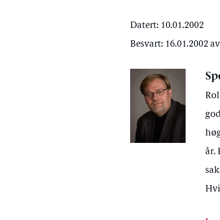
Datert: 10.01.2002
Besvart: 16.01.2002 a
Sp
Rol
god
høg
år.
sak
Hvi