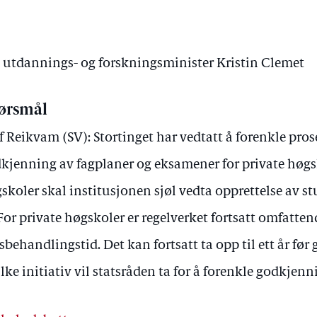
v utdannings- og forskningsminister Kristin Clemet
ørsmål
f Reikvam (SV): Stortinget har vedtatt å forenkle pros
kjenning av fagplaner og eksamener for private høgsk
skoler skal institusjonen sjøl vedta opprettelse av stu
 For private høgskoler er regelverket fortsatt omfatte
sbehandlingstid. Det kan fortsatt ta opp til ett år før 
lke initiativ vil statsråden ta for å forenkle godkje