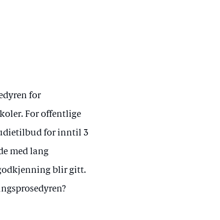
edyren for
oler. For offentlige
dietilbud for inntil 3
nde med lang
godkjenning blir gitt.
nningsprosedyren?