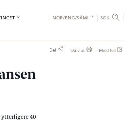
TINGET
NOR/ENG/SÁMI
SØK
Del
Skriv ut
Meld feil
Hansen
ytterligere 40