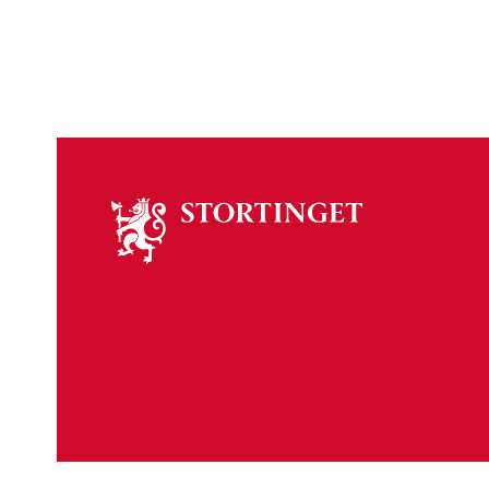
Om
stortinget