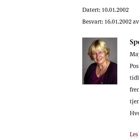
Datert: 10.01.2002
Besvart: 16.01.2002 a
Sp
May
Pos
tid
fre
tje
Hvo
Les