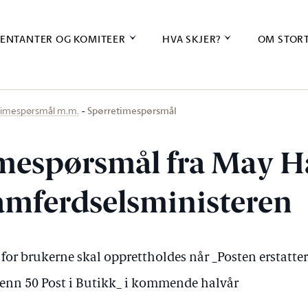
ENTANTER OG KOMITEER
HVA SKJER?
OM STOR
Spørretimespørsmål
timespørsmål m.m.
mespørsmål fra May 
samferdselsministeren
or brukerne skal opprettholdes når _Posten erstatter 
 enn 50 Post i Butikk_ i kommende halvår