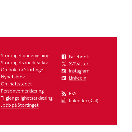
Stortinget undervisning
Facebook
Stortingets mediearkiv
X/Twitter
Ordbok for Stortinget
Instagram
Nyhetsbrev
LinkedIn
Om nettstedet
Personvernerklæring
RSS
Tilgjengelighetserklæring
Kalender (iCal)
Jobb på Stortinget