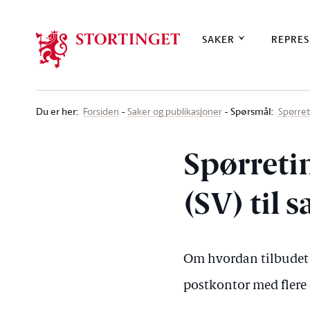
Stortinget.no
SAKER
REPRES
Du er her
:
Spørsmål:
Forsiden
Saker og publikasjoner
Spørre
Spørreti
(SV) til 
Om hvordan tilbudet f
postkontor med flere