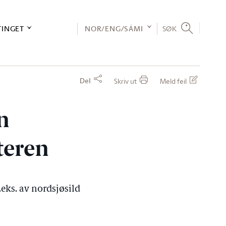
TINGET
NOR/ENG/SÁMI
SØK
Del
Skriv ut
Meld feil
n
teren
.eks. av nordsjøsild