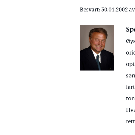
Besvart: 30.01.2002 a
Sp
Øys
ori
opt
sør
far
ton
Hva
ret