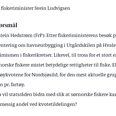
v fiskeriminister Svein Ludvigsen
ørsmål
tein Hedstrøm (FrP): Etter fiskeriministerens besøk 
entering om havneutbygging i Utgårdskilen på Hvaler 
imismen i fiskerikretser. Likevel, til tross for et stort
norske fiskere mistet betydelige rettigheter til fiske. 
tøykvotene for Nordsjøsild, for den mest aktuelle grup
n pr. fartøy.
 vil statsråden bidra med slik at sørnorske fiskere k
tmessig andel ved kvotetildelingen?