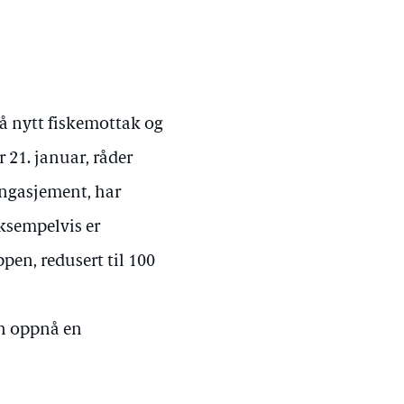
på nytt fiskemottak og
21. januar, råder
 engasjement, har
Eksempelvis er
pen, redusert til 100
an oppnå en