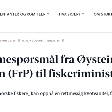
ENTANTER OG KOMITEER
HVA SKJER?
OM STOR
Spørretimespørsmål
timespørsmål m.m.
mespørsmål fra Øystei
(FrP) til fiskeriminis
rnorske fiskere_ kan oppnå en rettmessig kvoteandel, f