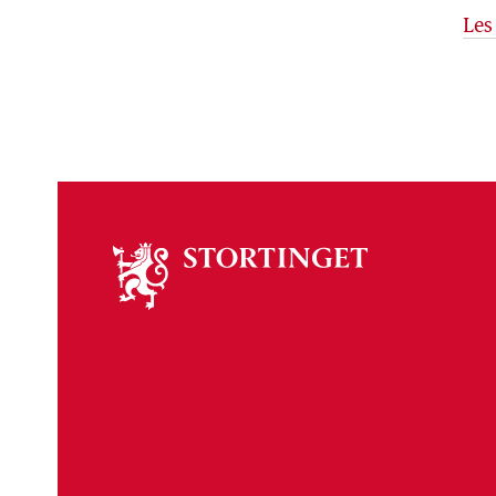
Les
Om
stortinget