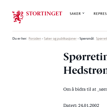
Stortinget.no
SAKER
REPRES
Du er her
:
Spørsmål:
Forsiden
Saker og publikasjoner
Spørre
Spørreti
Hedstrøm 
Om å bidra til at _sø
Datert: 24.01.2002