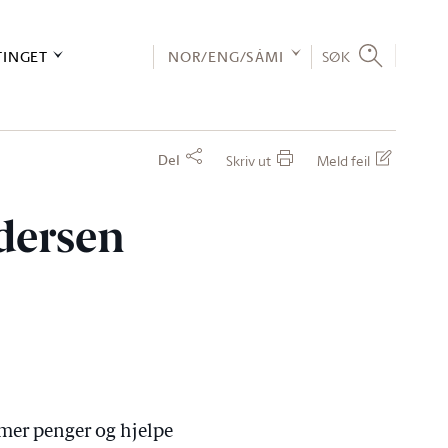
TINGET
NOR/ENG/SÁMI
SØK
Del
Skriv ut
Meld feil
dersen
 mer penger og hjelpe