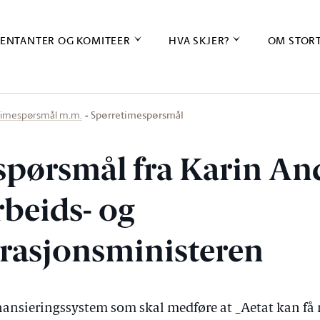
ENTANTER OG KOMITEER
HVA SKJER?
OM STOR
Spørretimespørsmål
timespørsmål m.m.
spørsmål fra Karin An
arbeids- og
rasjonsministeren
nansieringssystem som skal medføre at _Aetat kan få