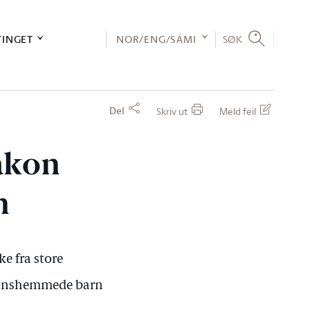
TINGET
NOR/ENG/SÁMI
SØK
Del
Skriv ut
Meld feil
Håkon
n
ke fra store
sjonshemmede barn