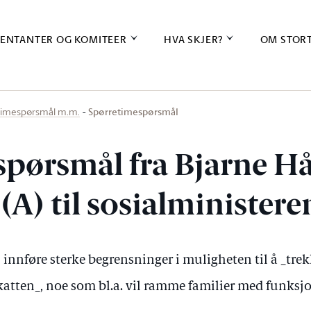
ENTANTER OG KOMITEER
HVA SKJER?
OM STOR
Spørretimespørsmål
timespørsmål m.m.
spørsmål fra Bjarne 
A) til sosialministere
innføre sterke begrensninger i muligheten til å _trek
katten_, noe som bl.a. vil ramme familier med funk