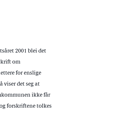
såret 2001 blei det
skrift om
ettere for enslige
 viser det seg at
jemkommunen ikke får
og forskriftene tolkes