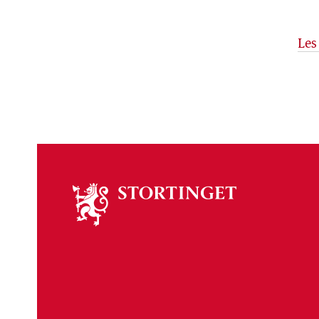
Les
Om
stortinget