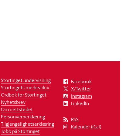
Stortinget undervisning
Facebook
Stortingets mediearkiv
X/Twitter
Ordbok for Stortinget
Instagram
Nyhetsbrev
LinkedIn
Om nettstedet
Personvernerklæring
RSS
Tilgjengelighetserklæring
Kalender (iCal)
Jobb på Stortinget