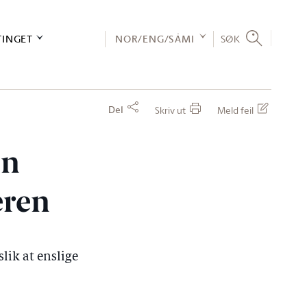
TINGET
NOR/ENG/SÁMI
SØK
Del
Skriv ut
Meld feil
in
eren
lik at enslige