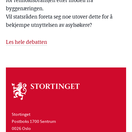
for renholdsbransjen etter modell fra
byggenæringen.
Vil statsråden foreta seg noe utover dette for å
bekjempe utnyttelsen av asylsøkere?
Les hele debatten
Om
stortinget
Stortinget
Postboks 1700 Sentrum
0026 Oslo