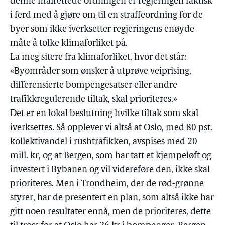
denne målrettede ordningen er regjeringen faktisk
i ferd med å gjøre om til en straffeordning for de
byer som ikke iverksetter regjeringens enøyde
måte å tolke klimaforliket på.
La meg sitere fra klimaforliket, hvor det står:
«Byområder som ønsker å utprøve veiprising,
differensierte bompengesatser eller andre
trafikkregulerende tiltak, skal prioriteres.»
Det er en lokal beslutning hvilke tiltak som skal
iverksettes. Så opplever vi altså at Oslo, med 80 pst.
kollektivandel i rushtrafikken, avspises med 20
mill. kr, og at Bergen, som har tatt et kjempeløft og
investert i Bybanen og vil videreføre den, ikke skal
prioriteres. Men i Trondheim, der de rød-grønne
styrer, har de presentert en plan, som altså ikke har
gitt noen resultater ennå, men de prioriteres, dette