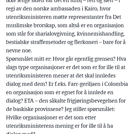
ikke lenge siden var det en lunsj – rett og slett – i
regi av den norske ambassaden i Kairo, hvor
utenriksministeren møtte representanter fra Det
muslimske brorskap, som altså er en organisasjon
som står for sharialovgivning, kvinnemishandling,
bestialske straffemetoder og flerkoneri – bare for å
nevne noe.
Spørsmålet mitt er: Hvor går egentlig grensen? Hva
slags type organisasjoner er det som er for ille til at
utenriksministeren mener at det skal innledes
dialog med dem? Er f.eks. Farc-geriljaen i Colombia
en organisasjon som er egnet for å innlede en
dialog? ETA – den såkalte frigjøringsbevegelsen for
de baskiske provinsene? Jeg stiller spørsmålet:
Hvilke organisasjoner er det som etter
utenriksministerens mening er for ille til å ha