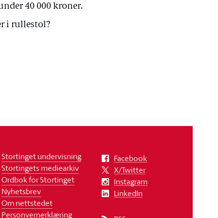
under 40 000 kroner.
 i rullestol?
Stortinget undervisning
Facebook
Stortingets mediearkiv
X/Twitter
Ordbok for Stortinget
Instagram
Nyhetsbrev
LinkedIn
Om nettstedet
Personvernerklæring