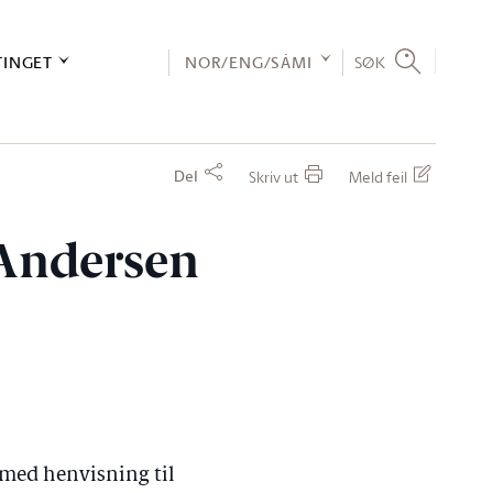
TINGET
NOR/ENG/SÁMI
SØK
Del
Skriv ut
Meld feil
 Andersen
 med henvisning til