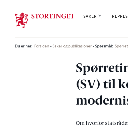
Stortinget.no
SAKER
REPRES
Du er her
:
Spørsmål:
Forsiden
Saker og publikasjoner
Spørre
Spørreti
(SV) til
modernis
Om hvorfor statsråden