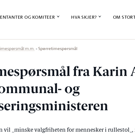
ENTANTER OG KOMITEER
HVA SKJER?
OM STOR
Spørretimespørsmål
timespørsmål m.m.
mespørsmål fra Karin
 kommunal- og
eringsministeren
 vil _minske valgfriheten for mennesker i rullestol_,