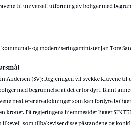
avene til universell utforming av boliger med begrunn
av kommunal- og moderniseringsminister Jan Tore Sa
ørsmål
in Andersen (SV): Regjeringen vil svekke kravene til 
boliger med begrunnelse at det er for dyrt. Blant annet
vene medfører arealøkninger som kan fordyre bolige
en kroner. På regjeringens hjemmesider ligger SINTEF
t likevel', som tilbakeviser disse påstandene og kon