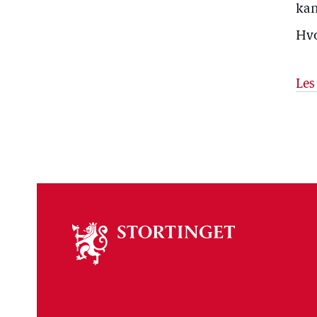
kan
Hvo
Les
Om
stortinget