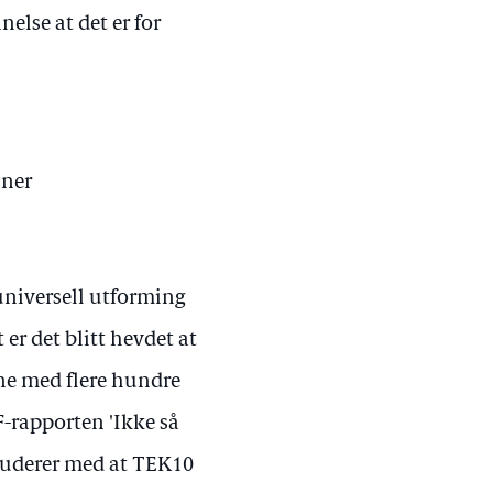
else at det er for
nner
universell utforming
 er det blitt hevdet at
ne med flere hundre
-rapporten 'Ikke så
kluderer med at TEK10