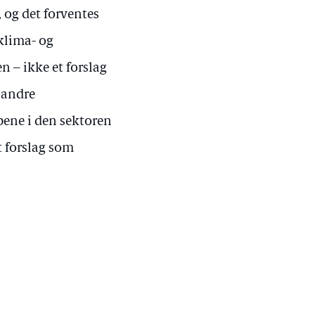
 og det forventes
 klima- og
n – ikke et forslag
e andre
pene i den sektoren
t forslag som