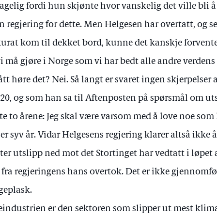
agelig fordi hun skjønte hvor vanskelig det ville bli 
n regjering for dette. Men Helgesen har overtatt, og 
urat kom til dekket bord, kunne det kanskje forvent
vi må gjøre i Norge som vi har bedt alle andre verdens
fått høre det? Nei. Så langt er svaret ingen skjerpelser
020, og som han sa til Aftenposten på spørsmål om ut
te to årene: Jeg skal være varsom med å love noe som h
 er syv år. Vidar Helgesens regjering klarer altså ikke
ter utslipp ned mot det Stortinget har vedtatt i løpet
 fra regjeringens hans overtok. Det er ikke gjennomfør
eplask.
eindustrien er den sektoren som slipper ut mest klima