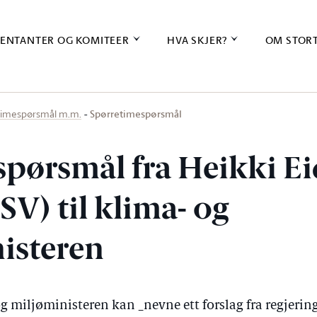
ENTANTER OG KOMITEER
HVA SKJER?
OM STOR
Spørretimespørsmål
timespørsmål m.m.
spørsmål fra Heikki Ei
V) til klima- og
isteren
 miljøministeren kan _nevne ett forslag fra regjerin