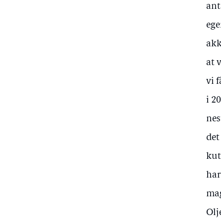
ant
ege
akk
at 
vi 
i 2
nes
det
kut
har
mag
Olj