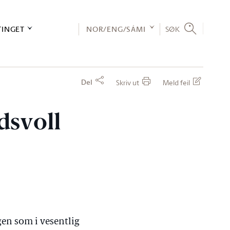
TINGET
NOR/ENG/SÁMI
SØK
Del
Skriv ut
Meld feil
dsvoll
gen som i vesentlig