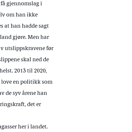
å få gjennomslag i
selv om han ikke
es at han hadde sagt
 land gjøre. Men har
 av utslippskravene før
slippene skal ned de
elst. 2013 til 2020,
 å love en politikk som
 av de syv årene han
ingskraft, det er
gasser her i landet.