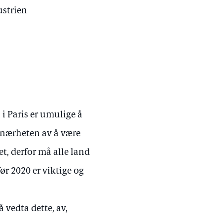
ustrien
i Paris er umulige å
i nærheten av å være
t, derfor må alle land
før 2020 er viktige og
 vedta dette, av,