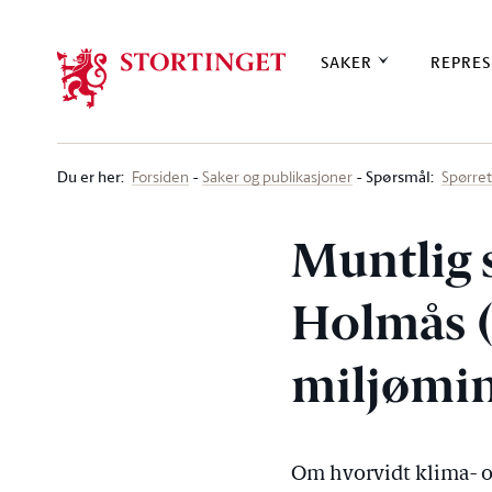
Stortinget.no
SAKER
REPRES
Du er her
:
Spørsmål:
Forsiden
Saker og publikasjoner
Spørre
Muntlig 
Holmås (S
miljømin
Om hvorvidt klima- og