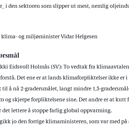
e_ i den sektoren som slipper ut mest, nemlig oljeind
v klima- og miljøminister Vidar Helgesen
ørsmål
kki Eidsvoll Holmås (SV): To vedtak fra klimaavtalen 
forstå. Det ene er at lands klimaforpliktelser ikke er 
 til å nå 2-gradersmålet, langt mindre 1,5-gradersmåle
m og skjerpe forpliktelsene sine. Det andre er at kutt 
r det lettere å stoppe farlig global oppvarming.
gikk jo den forrige klimaministeren, som var med på å