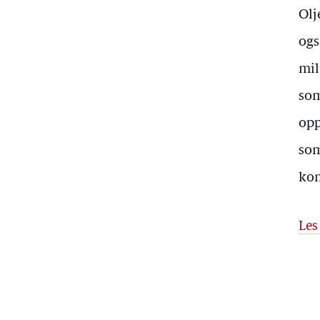
Olj
ogs
mil
som
opp
som
kom
Les